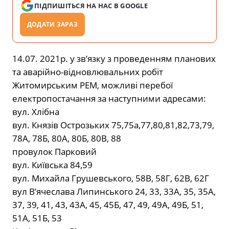
ПІДПИШІТЬСЯ НА НАС В GOOGLE
ДОДАТИ ЗАРАЗ
14.07. 2021р. у зв’язку з проведенням планових
та аварійно-відновлювальних робіт
Житомирським РЕМ, можливі перебої
електропостачання за наступними адресами:
вул. Хлібна
вул. Князів Острозьких 75,75а,77,80,81,82,73,79,
78А, 78Б, 80А, 80Б, 80В, 88
провулок Парковий
вул. Київська 84,59
вул. Михайла Грушевського, 58В, 58Г, 62В, 62Г
вул В’ячеслава Липинського 24, 33, 33А, 35, 35А,
37, 39, 41, 43, 43А, 45, 45Б, 47, 49, 49А, 49Б, 51,
51А, 51Б, 53