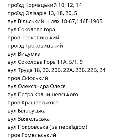
проїзд Корчацький 10, 12, 14
проїзд Олізарів 13, 18, 20, 5
вул Вільський Шлях 18-67,146Г-190Б
вул Соколова гора
пров Троковицький
проїзд Троковицький
вул Видумка
вул Соколова Гора 11А, 5/1, 9
вул Труда 18, 20, 20Б, 22А, 22Б, 22В, 24
пров Скіфський
вул Олександра Олеся
вул Петра Калнишевського
пров Крашевського
вул Білоруська
вул Звягельська
вул Покровська ( за переїздом)
пров Гомельський