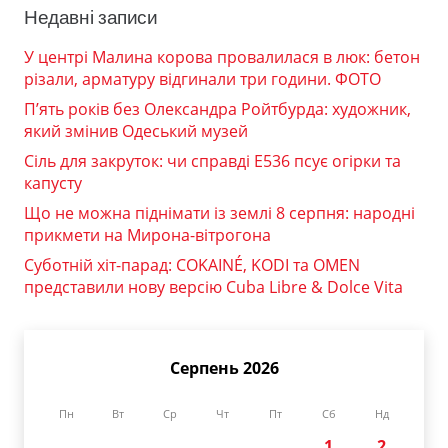
Недавні записи
У центрі Малина корова провалилася в люк: бетон
різали, арматуру відгинали три години. ФОТО
П’ять років без Олександра Ройтбурда: художник,
який змінив Одеський музей
Сіль для закруток: чи справді Е536 псує огірки та
капусту
Що не можна піднімати із землі 8 серпня: народні
прикмети на Мирона-вітрогона
Суботній хіт-парад: COKAINÉ, KODI та OMEN
представили нову версію Cuba Libre & Dolce Vita
Серпень 2026
Пн
Вт
Ср
Чт
Пт
Сб
Нд
1
2