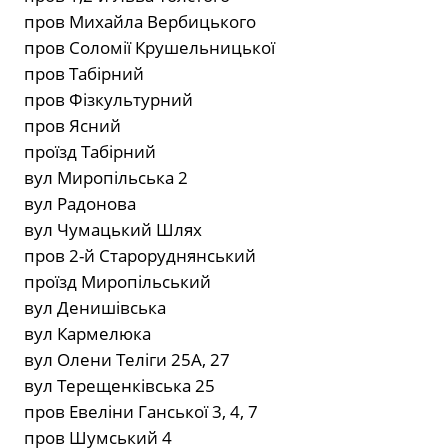
пров Михайла Вербицького
пров Соломії Крушельницької
пров Табірний
пров Фізкультурний
пров Ясний
проїзд Табірний
вул Миропільська 2
вул Радонова
вул Чумацький Шлях
пров 2-й Староруднянський
проїзд Миропільський
вул Денишівська
вул Кармелюка
вул Олени Теліги 25А, 27
вул Терещенківська 25
пров Евеліни Ганської 3, 4, 7
пров Шумський 4