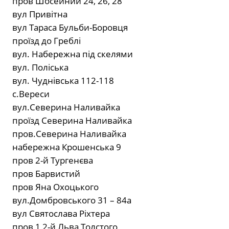
пров Шосейний 24, 26, 28
вул Привітна
вул Тараса Бульби-Боровця
проїзд до Греблі
вул. Набережна під скелями
вул. Поліська
вул. Чуднівська 112-118
с.Вереси
вул.Северина Наливайка
проїзд Северина Наливайка
пров.Северина Наливайка
набережна Крошенська 9
пров 2-й Тургенєва
пров Барвистий
пров Яна Охоцького
вул.Домбровського 31 – 84а
вул Святослава Ріхтера
пров 1,2-й Льва Толстого