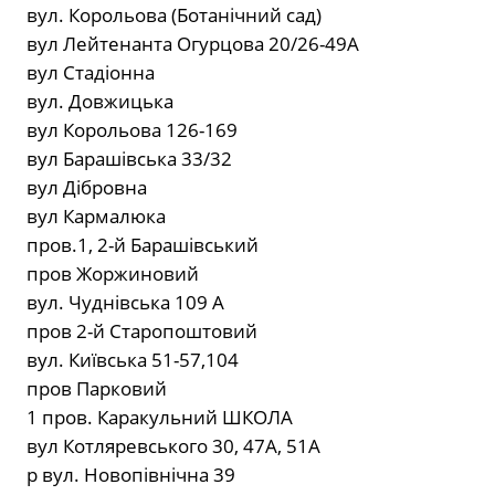
вул. Корольова (Ботанічний сад)
вул Лейтенанта Огурцова 20/26-49А
вул Стадіонна
вул. Довжицька
вул Корольова 126-169
вул Барашівська 33/32
вул Дібровна
вул Кармалюка
пров.1, 2-й Барашівський
пров Жоржиновий
вул. Чуднівська 109 А
пров 2-й Старопоштовий
вул. Київська 51-57,104
пров Парковий
1 пров. Каракульний ШКОЛА
вул Котляревського 30, 47А, 51А
р вул. Новопівнічна 39