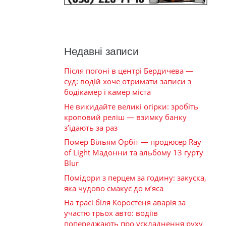
Недавні записи
Після погоні в центрі Бердичева —
суд: водій хоче отримати записи з
бодікамер і камер міста
Не викидайте великі огірки: зробіть
кроповий реліш — взимку банку
з’їдають за раз
Помер Вільям Орбіт — продюсер Ray
of Light Мадонни та альбому 13 гурту
Blur
Помідори з перцем за годину: закуска,
яка чудово смакує до м’яса
На трасі біля Коростеня аварія за
участю трьох авто: водіїв
попереджають про ускладнення руху