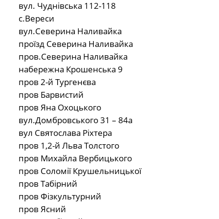
вул. Чуднівська 112-118
с.Вереси
вул.Северина Наливайка
проїзд Северина Наливайка
пров.Северина Наливайка
набережна Крошенська 9
пров 2-й Тургенєва
пров Барвистий
пров Яна Охоцького
вул.Домбровського 31 – 84а
вул Святослава Ріхтера
пров 1,2-й Льва Толстого
пров Михайла Вербицького
пров Соломії Крушельницької
пров Табірний
пров Фізкультурний
пров Ясний