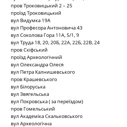
пров Троковицький 2 – 25
проїзд Троковицький
вул Видумка 19А
вул Професора Антоновича 43
вул Соколова Гора 11А, 5/1, 9
вул Труда 18, 20, 20Б, 22А, 22Б, 22В, 24
пров Скіфський
проїзд Археологічний
вул Олександра Олеся
вул Петра Калнишевського
пров Крашевського
вул Білоруська
вул Звягельська
вул Покровська ( за переїздом)
пров Гомельський
вул Академіка Скальковського
вул Археологічна