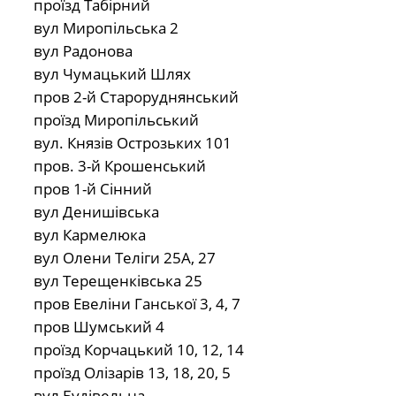
проїзд Табірний
вул Миропільська 2
вул Радонова
вул Чумацький Шлях
пров 2-й Староруднянський
проїзд Миропільський
вул. Князів Острозьких 101
пров. 3-й Крошенський
пров 1-й Сінний
вул Денишівська
вул Кармелюка
вул Олени Теліги 25А, 27
вул Терещенківська 25
пров Евеліни Ганської 3, 4, 7
пров Шумський 4
проїзд Корчацький 10, 12, 14
проїзд Олізарів 13, 18, 20, 5
вул Будівельна