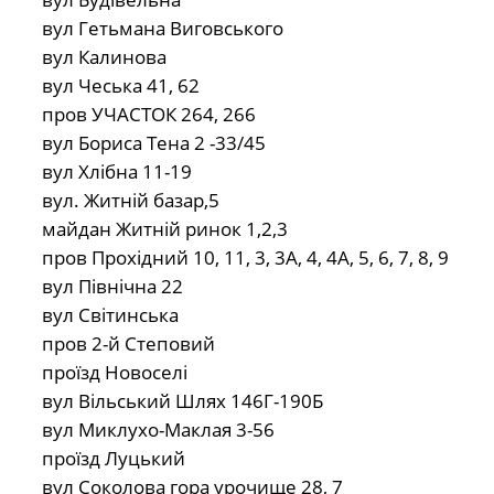
вул Гетьмана Виговського
вул Калинова
вул Чеська 41, 62
пров УЧАСТОК 264, 266
вул Бориса Тена 2 -33/45
вул Хлібна 11-19
вул. Житній базар,5
майдан Житній ринок 1,2,3
пров Прохідний 10, 11, 3, 3А, 4, 4А, 5, 6, 7, 8, 9
вул Північна 22
вул Світинська
пров 2-й Степовий
проїзд Новоселі
вул Вільський Шлях 146Г-190Б
вул Миклухо-Маклая 3-56
проїзд Луцький
вул Соколова гора урочище 28, 7