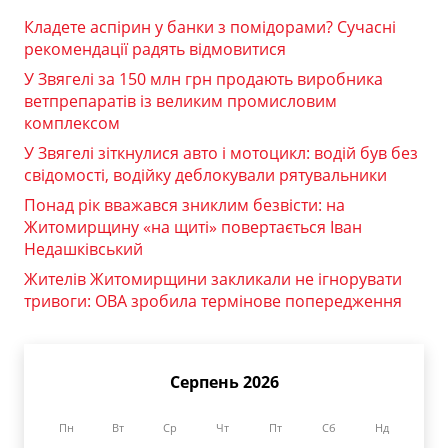
Кладете аспірин у банки з помідорами? Сучасні
рекомендації радять відмовитися
У Звягелі за 150 млн грн продають виробника
ветпрепаратів із великим промисловим
комплексом
У Звягелі зіткнулися авто і мотоцикл: водій був без
свідомості, водійку деблокували рятувальники
Понад рік вважався зниклим безвісти: на
Житомирщину «на щиті» повертається Іван
Недашківський
Жителів Житомирщини закликали не ігнорувати
тривоги: ОВА зробила термінове попередження
Серпень 2026
Пн
Вт
Ср
Чт
Пт
Сб
Нд