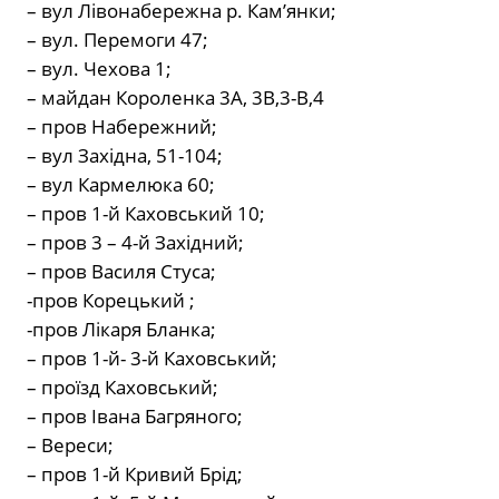
– вул Лівонабережна р. Кам’янки;
– вул. Перемоги 47;
– вул. Чехова 1;
– майдан Короленка 3А, 3В,3-В,4
– пров Набережний;
– вул Західна, 51-104;
– вул Кармелюка 60;
– пров 1-й Каховський 10;
– пров 3 – 4-й Західний;
– пров Василя Стуса;
-пров Корецький ;
-пров Лікаря Бланка;
– пров 1-й- 3-й Каховський;
– проїзд Каховський;
– пров Івана Багряного;
– Вереси;
– пров 1-й Кривий Брід;