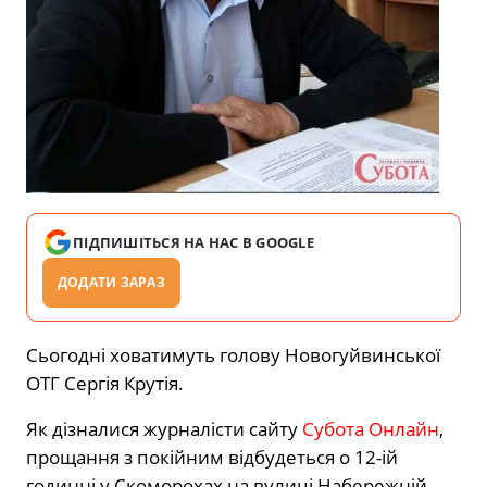
ПІДПИШІТЬСЯ НА НАС В GOOGLE
ДОДАТИ ЗАРАЗ
Сьогодні ховатимуть голову Новогуйвинської
ОТГ Сергія Крутія.
Як дізналися журналісти сайту
Субота Онлайн
,
прощання з покійним відбудеться о 12-ій
годинні у Скоморохах на вулиці Набережній,