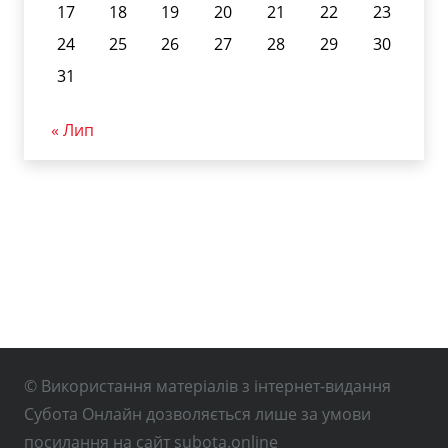
17
18
19
20
21
22
23
24
25
26
27
28
29
30
31
« Лип
© Використання матеріалів з інтернет-видання
Субота Онлайн дозволяється лише за умови
посилання на сайт subota.online