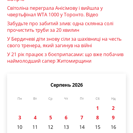
Світоліна переграла Анісімову і вийшла у
чвертьфінал WTA 1000 у Торонто. Відео
Забудьте про забитий злив: одна склянка солі
прочистить труби за 20 хвилин
У Бердичеві діти знову сіли за шахівниці на честь
свого тренера, який загинув на війні
У 21 рік працює з боєприпасами: що вже побачив
наймолодший сапер Житомирщини
Серпень 2026
Пн
Вт
Ср
Чт
Пт
Сб
Нд
1
2
3
4
5
6
7
8
9
10
11
12
13
14
15
16