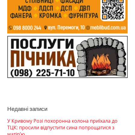
Недавні записи
У Кривому Розі похоронна колона приїхала до
ТЦК: просили відпустити сина попрощатися з
матір’ю