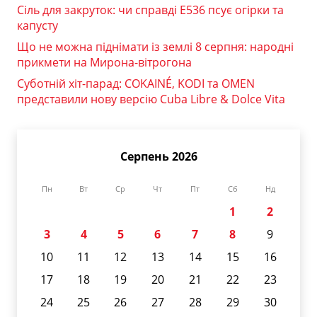
Сіль для закруток: чи справді Е536 псує огірки та
капусту
Що не можна піднімати із землі 8 серпня: народні
прикмети на Мирона-вітрогона
Суботній хіт-парад: COKAINÉ, KODI та OMEN
представили нову версію Cuba Libre & Dolce Vita
Серпень 2026
Пн
Вт
Ср
Чт
Пт
Сб
Нд
1
2
3
4
5
6
7
8
9
10
11
12
13
14
15
16
17
18
19
20
21
22
23
24
25
26
27
28
29
30