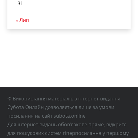
31
« Лип
© Використання матеріалів з інтернет-видання
Субота Онлайн дозволяється лише за умови
посилання на сайт subota.online
Для інтернет-видань обов’язкове пряме, відкрите
для пошукових систем гіперпосилання у першому