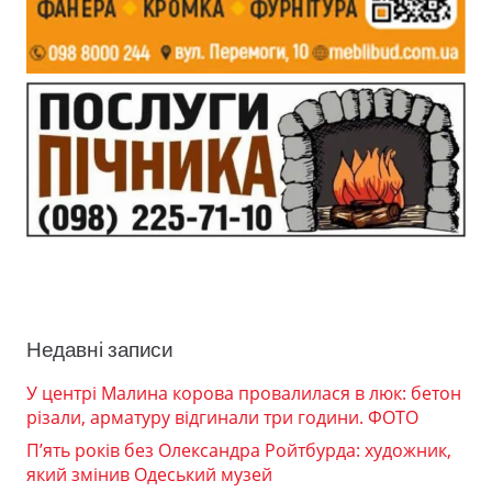
Недавні записи
У центрі Малина корова провалилася в люк: бетон
різали, арматуру відгинали три години. ФОТО
П’ять років без Олександра Ройтбурда: художник,
який змінив Одеський музей