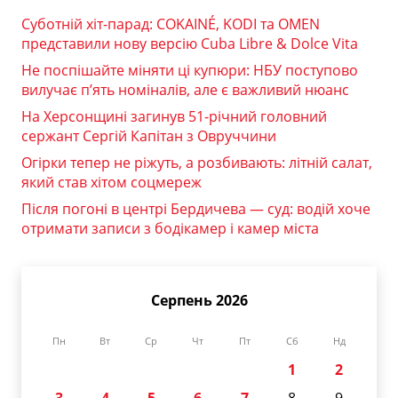
Суботній хіт-парад: COKAINÉ, KODI та OMEN
представили нову версію Cuba Libre & Dolce Vita
Не поспішайте міняти ці купюри: НБУ поступово
вилучає п’ять номіналів, але є важливий нюанс
На Херсонщині загинув 51-річний головний
сержант Сергій Капітан з Овруччини
Огірки тепер не ріжуть, а розбивають: літній салат,
який став хітом соцмереж
Після погоні в центрі Бердичева — суд: водій хоче
отримати записи з бодікамер і камер міста
Серпень 2026
Пн
Вт
Ср
Чт
Пт
Сб
Нд
1
2