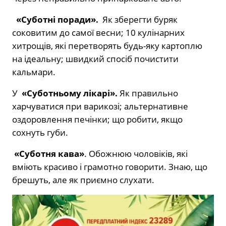
«Суботні поради».
Як зберегти буряк
соковитим до самої весни; 10 кулінарних
хитрощів, які перетворять будь-яку картоплю
на ідеальну; швидкий спосіб почистити
кальмари.
У
«Суботньому лікарі».
Як правильно
харчуватися при варикозі; альтернативне
оздоровлення печінки; що робити, якщо
сохнуть губи.
«Суботня кава»
. Обожнюю чоловіків, які
вміють красиво і грамотно говорити. Знаю, що
брешуть, але як приємно слухати.