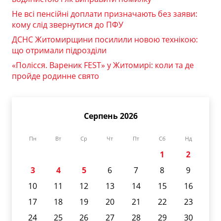
Не всі пенсійні доплати призначають без заяви:
кому слід звернутися до ПФУ
ДСНС Житомирщини посилили новою технікою:
що отримали підрозділи
«Полісся. Вареник FEST» у Житомирі: коли та де
пройде родинне свято
Серпень 2026
Пн
Вт
Ср
Чт
Пт
Сб
Нд
1
2
3
4
5
6
7
8
9
10
11
12
13
14
15
16
17
18
19
20
21
22
23
24
25
26
27
28
29
30