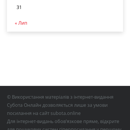
31
« Лип
© Використання матеріалів з інтернет-видання
Субота Онлайн дозволяється лише за умови
посилання на сайт subota.online
Для інтернет-видань обов’язкове пряме, відкрите
для пошукових систем гіперпосилання у першому