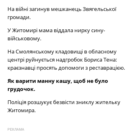
На війні загинув мешканець Звягельської
громади.
У Житомирі мама віддала нирку сину-
військовому.
На Смолянському кладовищі в обласному
центрі руйнується надгробок Бориса Тена:
краєзнавці просять допомоги з реставрацією.
Як варити манну кашу, щоб не було
грудочок.
Поліція розшукує безвісти зниклу жительку
Житомира.
РЕКЛАМА