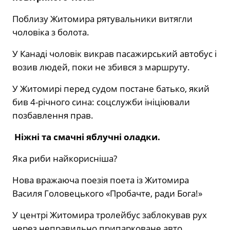
Поблизу Житомира рятувальники витягли
чоловіка з болота.
У Канаді чоловік викрав пасажирський автобус і
возив людей, поки не збився з маршруту.
У Житомирі перед судом постане батько, який
бив 4-річного сина: соцслужби ініціювали
позбавлення прав.
Ніжні та смачні яблучні оладки.
Яка риби найкорисніша?
Нова вражаюча поезія поета із Житомира
Василя Головецького «Пробачте, ради Бога!»
У центрі Житомира тролейбус заблокував рух
через неправильно припарковане авто.