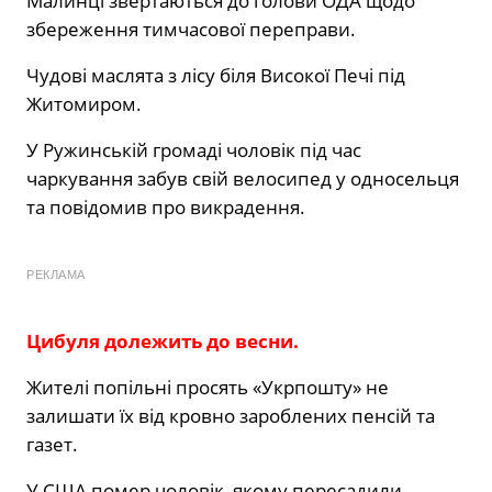
Малинці звертаються до голови ОДА щодо
збереження тимчасової переправи.
Чудові маслята з лісу біля Високої Печі під
Житомиром.
У Ружинській громаді чоловік під час
чаркування забув свій велосипед у односельця
та повідомив про викрадення.
РЕКЛАМА
Цибуля долежить до весни.
Жителі попільні просять «Укрпошту» не
залишати їх від кровно зароблених пенсій та
газет.
У США помер чоловік, якому пересадили