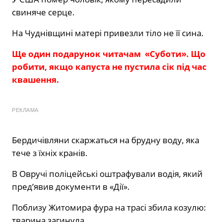
свиняче серце.
На Чуднівщині матері привезли тіло не її сина.
Ще один подарунок читачам «Суботи». Що
робити, якщо капуста не пустила сік під час
квашення.
РЕКЛАМА
Бердичівляни скаржаться на брудну воду, яка
тече з їхніх кранів.
В Овручі поліцейські оштрафували водія, який
пред’явив документи в «Дії».
Поблизу Житомира фура на трасі збила козулю:
тварина загинула.