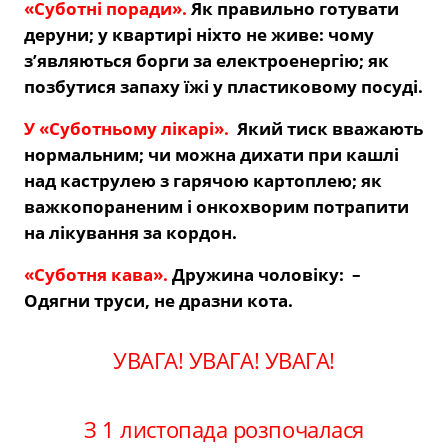
«Суботні поради».
Як правильно готувати
деруни; у квартирі ніхто не живе: чому
з’являються борги за електроенергію; як
позбутися запаху їжі у пластиковому посуді.
У «Суботньому лікарі».
Який тиск вважають
нормальним; чи можна дихати при кашлі
над каструлею з гарячою картоплею; як
важкопораненим і онкохворим потрапити
на лікування за кордон.
«Суботня кава».
Дружина чоловіку: –
Одягни труси, не дразни кота.
УВАГА! УВАГА! УВАГА!
З 1 листопада розпочалася