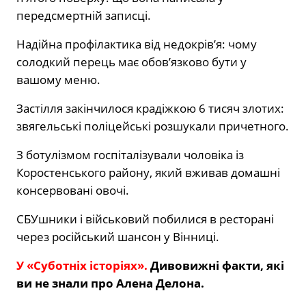
передсмертній записці.
Надійна профілактика від недокрів’я: чому
солодкий перець має обов’язково бути у
вашому меню.
Застілля закінчилося крадіжкою 6 тисяч злотих:
звягельські поліцейські розшукали причетного.
З ботулізмом госпіталізували чоловіка із
Коростенського району, який вживав домашні
консервовані овочі.
СБУшники і військовий побилися в ресторані
через російський шансон у Вінниці.
У «Суботніх історіях».
Дивовижні факти, які
ви не знали про Алена Делона.