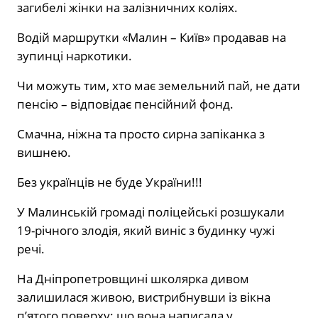
загибелі жінки на залізничних коліях.
Водій маршрутки «Малин – Київ» продавав на
зупинці наркотики.
Чи можуть тим, хто має земельний пай, не дати
пенсію – відповідає пенсійний фонд.
Смачна, ніжна та просто сирна запіканка з
вишнею.
Без українців не буде України!!!
У Малинській громаді поліцейські розшукали
19-річного злодія, який виніс з будинку чужі
речі.
На Дніпропетровщині школярка дивом
залишилася живою, вистрибнувши із вікна
п’ятого поверху: що вона написала у