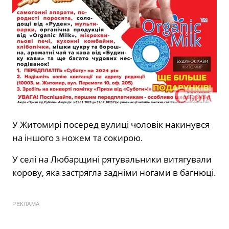
У Житомирі посеред вулиці чоловік накинувся
на іншого з ножем та сокирою.
У селі на Любарщині рятувальники витягували
корову, яка застрягла задніми ногами в багнюці.
РЕКЛАМА