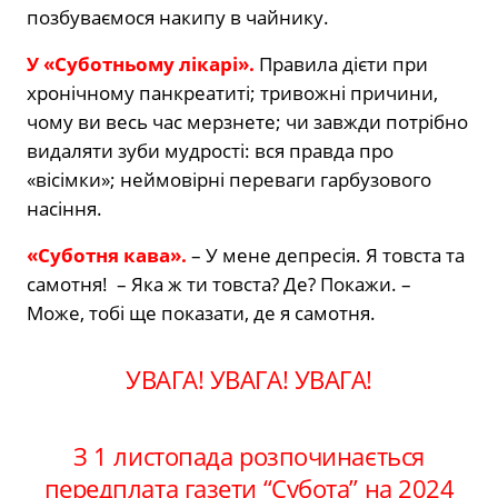
позбуваємося накипу в чайнику.
У «Суботньому лікарі».
Правила дієти при
хронічному панкреатиті; тривожні причини,
чому ви весь час мерзнете; чи завжди потрібно
видаляти зуби мудрості: вся правда про
«вісімки»; неймовірні переваги гарбузового
насіння.
«Суботня кава».
– У мене депресія. Я товста та
самотня! – Яка ж ти товста? Де? Покажи. –
Може, тобі ще показати, де я самотня.
УВАГА! УВАГА! УВАГА!
З 1 листопада розпочинається
передплата газети “Субота” на 2024