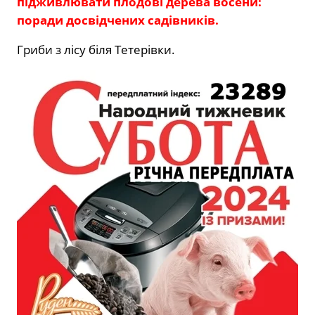
підживлювати плодові дерева восени:
поради досвідчених садівників.
Гриби з лісу біля Тетерівки.