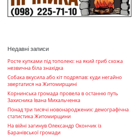
Недавні записи
Росте купками під тополею: на який гриб схожа
незвична біла знахідка
Собака вкусила або кіт подряпав: куди негайно
звертатися на Житомирщині
Корнинська громада провела в останню путь
Захисника Івана Михальченка
Понад три тисячі новонароджених: демографічна
статистика Житомирщини
На війні загинув Олександр Окончик із
Баранівської громади