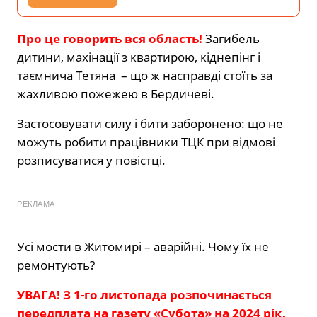
Про це говорить вся область!
Загибель
дитини, махінації з квартирою, кіднепінг і
таємнича Тетяна – що ж насправді стоїть за
жахливою пожежею в Бердичеві.
Застосовувати силу і бити заборонено: що не
можуть робити працівники ТЦК при відмові
розписуватися у повістці.
РЕКЛАМА
Усі мости в Житомирі – аварійні. Чому їх не
ремонтують?
УВАГА! З 1-го листопада розпочинається
передплата на газету «Субота» на 2024 рік.