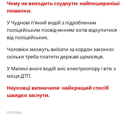
Чому не виходить схуднути: найпоширеніші
помилки.
У Чуднові п’яний водій з підробленим
поліцейським посвідченням хотів відкупитися
від поліцейських.
Чоловіки зможуть виїхати за кордон законно:
скільки треба платити державі щомісяця.
У Малині вночі водій зніс електроопору і втік з
місця ДТП.
Науковці визначили найкращий спосіб
швидко заснути.
РЕКЛАМА