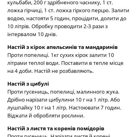
кульбаби, 200 г здрібненого часнику, 1 ст.
ложка гірчиці, 1 ст. ложка гіркого перцю. Залити
водою, настояти 5 годин, процідити, долити до
10 літрів. Обробку проводити 2-3 рази з
інтервалом 10 днів.
Настій з кірок апельсинів та мандаринів
Проти попелиці. 1кг сухих кірок залити 10
літрами теплої води. Поставити в тепле місце
на 4 доби. Настій не розбавляють.
Настій з цибулі
Проти гусениць, попелиці, малинного жука.
Дрібно нарізати цибулини 10 г на 1 літр. Або
лушпайку 10 г на 1 літр. Настоювати 7 годин.
Віджати й обробляти рослини.
Настій з листя та коренів помідорів
Проти гусениць. Нарізати листя й корені