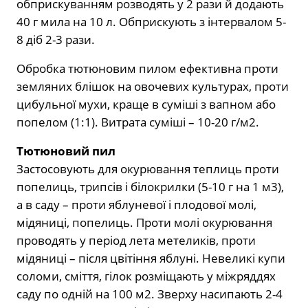
обприскуванням розводять у 2 рази й додають
40 г мила на 10 л. Обприскують з інтервалом 5-
8 діб 2-3 рази.
Обробка тютюновим пилом ефективна проти
земляних блішок на овочевих культурах, проти
цибульної мухи, краще в суміші з вапном або
попелом (1:1). Витрата суміші – 10-20 г/м2.
Тютюновий пил
Застосовують для окурювання теплиць проти
попелиць, трипсів і білокрилки (5-10 г на 1 м3),
а в саду – проти яблуневої і плодової молі,
мідяниці, попелиць. Проти молі окурювання
проводять у період лета метеликів, проти
мідяниці – після цвітіння яблуні. Невеликі купи
соломи, сміття, гілок розміщають у міжряддях
саду по одній на 100 м2. Зверху насипають 2-4