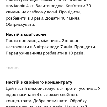
помідорів 4 кг. Залити водою. Кип’ятити 30
хвилин на слабкому вогні. Процідити,
розбавити в 3 рази. Додати 40 г мила.
Обприскувати.
Настій з хвої сосни
Проти попелиць, мідяниць. 2 кг хвої
настоювати в 8 літрах води 7 днів. Процідити.
Перед уживанням розбавити в 10 разів.
РЕКЛАМА
Настій з хвойного концентрату
Цей настій використовується проти гусениць. У
відро насипати 4 ст. ложки хвойного
концентрату. Добре розмішати. Обробку
проводити не менше 4 разів. Можна цей