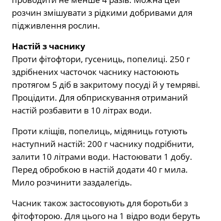
розчин змішувати з рідкими добривами для
підживлення рослин.
Настій з часнику
Проти фітофтори, гусениць, попелиці. 250 г
здрібнених часточок часнику настоюють
протягом 5 діб в закритому посуді й у темряві.
Процідити. Для обприскування отриманий
настій розбавити в 10 літрах води.
Проти кліщів, попелиць, мідяниць готують
наступний настій: 200 г часнику подрібнити,
залити 10 літрами води. Настоювати 1 добу.
Перед обробкою в настій додати 40 г мила.
Мило розчинити заздалегідь.
Часник також застосовують для боротьби з
фітофторою. Для цього на 1 відро води беруть