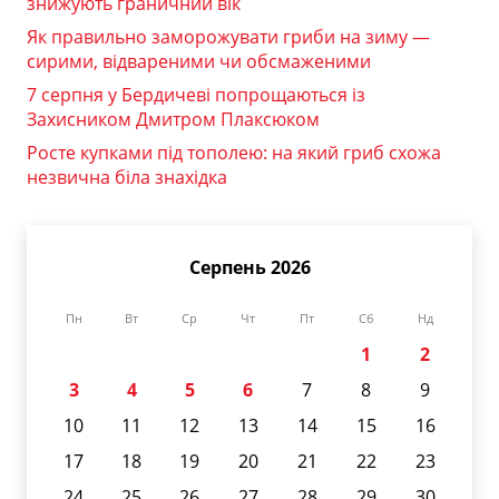
знижують граничний вік
Як правильно заморожувати гриби на зиму —
сирими, відвареними чи обсмаженими
7 серпня у Бердичеві попрощаються із
Захисником Дмитром Плаксюком
Росте купками під тополею: на який гриб схожа
незвична біла знахідка
Серпень 2026
Пн
Вт
Ср
Чт
Пт
Сб
Нд
1
2
3
4
5
6
7
8
9
10
11
12
13
14
15
16
17
18
19
20
21
22
23
24
25
26
27
28
29
30