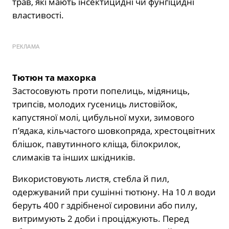
трав, які мають інсектицидні чи фунгіцидні
властивості.
РЕКЛАМА
Тютюн та махорка
Застосовують проти попелиць, мідяниць,
трипсів, молодих гусениць листовійок,
капустяної молі, цибульної мухи, зимового
п’ядака, кільчастого шовкопряда, хрестоцвітних
блішок, павутинного кліща, білокрилок,
слимаків та інших шкідників.
Використовують листя, стебла й пил,
одержуваний при сушінні тютюну. На 10 л води
беруть 400 г здрібненої сировини або пилу,
витримують 2 доби і проціджують. Перед