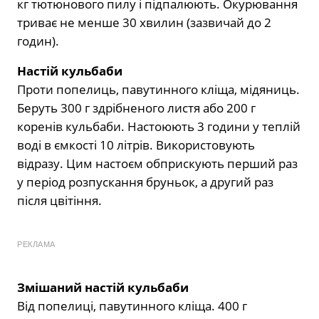
кг тютюнового пилу і підпалюють. Окурювання
триває не менше 30 хвилин (зазвичай до 2
годин).
Настій кульбаби
Проти попелиць, павутинного кліща, мідяниць.
Беруть 300 г здрібненого листя або 200 г
коренів кульбаби. Настоюють 3 години у теплій
воді в ємкості 10 літрів. Використовують
відразу. Цим настоєм обприскують перший раз
у період розпускання бруньок, а другий раз
після цвітіння.
РЕКЛАМА
Змішаний настій кульбаби
Від попелиці, павутинного кліща. 400 г