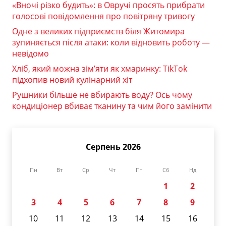
«Вночі різко будить»: в Овручі просять прибрати
голосові повідомлення про повітряну тривогу
Одне з великих підприємств біля Житомира
зупиняється після атаки: коли відновить роботу —
невідомо
Хліб, який можна зім’яти як хмаринку: TikTok
підхопив новий кулінарний хіт
Рушники більше не вбирають воду? Ось чому
кондиціонер вбиває тканину та чим його замінити
Серпень 2026
Пн
Вт
Ср
Чт
Пт
Сб
Нд
1
2
3
4
5
6
7
8
9
10
11
12
13
14
15
16