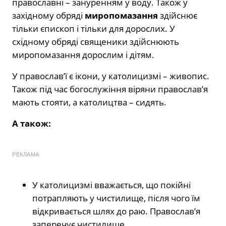
православні – зануренням у воду. Також у
західному обряді
миропомазання
здійснює
тільки єпископ і тільки для дорослих. У
східному обряді священики здійснюють
миропомазання дорослим і дітям.
У православ’ї є ікони, у католицизмі – живопис.
Також під час богослужіння віряни православ’я
мають стояти, а католицтва – сидять.
А також:
РЕКЛАМА
У католицизмі вважається, що покійні
потрапляють у чистилище, після чого їм
відкривається шлях до раю. Православ’я
заперечує чистилище.