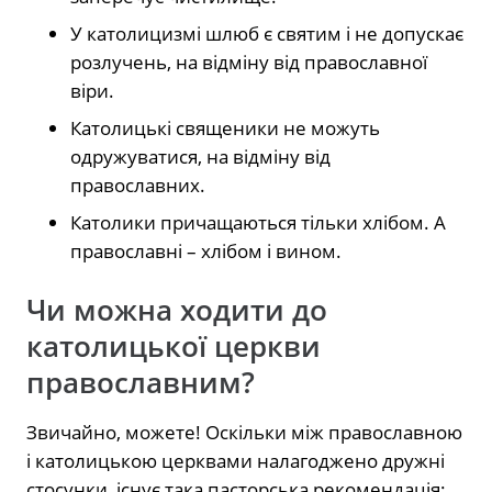
У католицизмі шлюб є святим і не допускає
розлучень, на відміну від православної
віри.
Католицькі священики не можуть
одружуватися, на відміну від
православних.
Католики причащаються тільки хлібом. А
православні – хлібом і вином.
Чи можна ходити до
католицької церкви
православним?
Звичайно, можете! Оскільки між православною
і католицькою церквами налагоджено дружні
стосунки, існує така пасторська рекомендація: