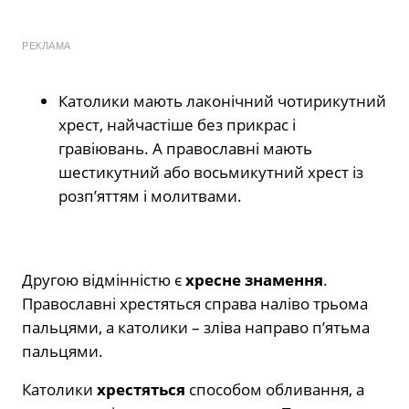
РЕКЛАМА
Католики мають лаконічний чотирикутний
хрест, найчастіше без прикрас і
гравіювань. А православні мають
шестикутний або восьмикутний хрест із
розп’яттям і молитвами.
Другою відмінністю є
хресне знамення
.
Православні хрестяться справа наліво трьома
пальцями, а католики – зліва направо п’ятьма
пальцями.
Католики
хрестяться
способом обливання, а