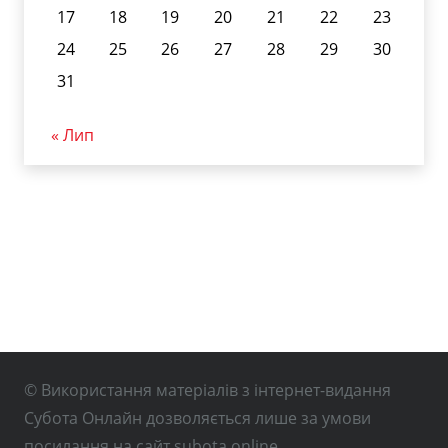
17
18
19
20
21
22
23
24
25
26
27
28
29
30
31
« Лип
© Використання матеріалів з інтернет-видання
Субота Онлайн дозволяється лише за умови
посилання на сайт subota.online