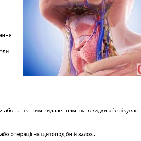
тання
коли
м або частковим видаленням щитовидки або лікуван
або операції на щитоподібній залозі.