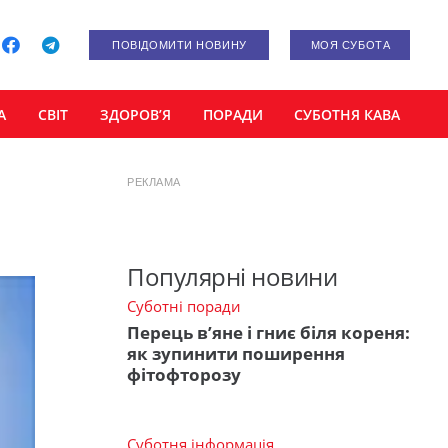
ПОВІДОМИТИ НОВИНУ
МОЯ СУБОТА
А
СВІТ
ЗДОРОВ’Я
ПОРАДИ
СУБОТНЯ КАВА
РЕКЛАМА
Популярні новини
Суботні поради
Перець в’яне і гниє біля кореня:
як зупинити поширення
фітофторозу
Суботня інформація