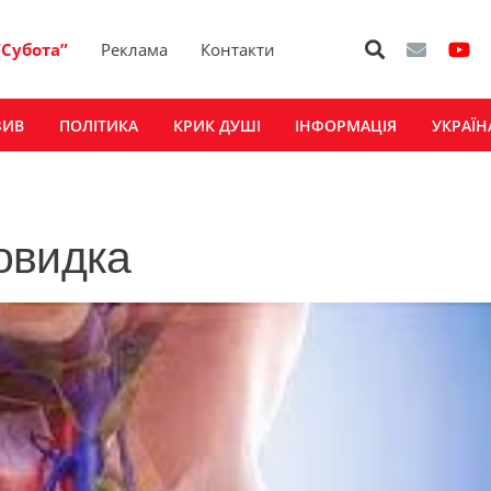
“Субота”
Реклама
Контакти
ЗИВ
ПОЛІТИКА
КРИК ДУШІ
ІНФОРМАЦІЯ
УКРАЇН
овидка