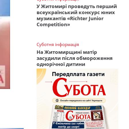
У Житомирі проведуть перший
всеукраїнський конкурс юних
музикантів «Richter Junior
Competition»
Суботня інформація
На Житомирщині матір
засудили після обмороження
однорічної дитини