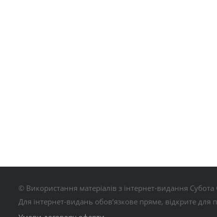
© Використання матеріалів з інтернет-видання Субота 
Для інтернет-видань обов’язкове пряме, відкрите для 
Умови договору оферти