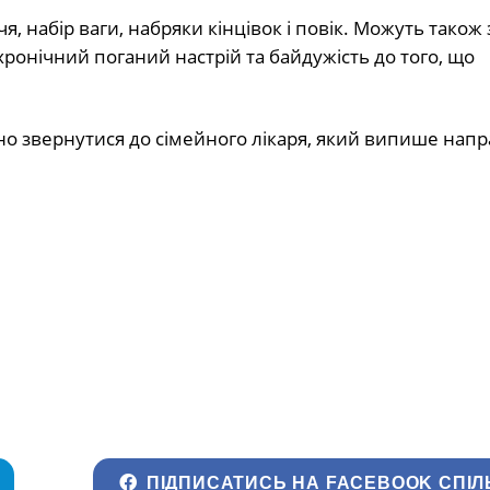
, набір ваги, набряки кінцівок і повік. Можуть також 
 хронічний поганий настрій та байдужість до того, що
но звернутися до сімейного лікаря, який випише нап
ПІДПИСАТИСЬ НА FACEBOOK СПІЛ