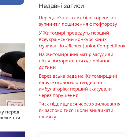
Недавні записи
Перець в’яне і гниє біля кореня: як
зупинити поширення фітофторозу
У Житомирі проведуть перший
всеукраїнський конкурс юних
музикантів «Richter Junior Competition»
На Житомирщині матір засудили
після обмороження однорічної
дитини
Березівська рада на Житомирщині
вдруге оголосила тендер на
амбулаторію: перший скасували
через порушення
Тиск підвищився через хвилювання:
як заспокоїтися і коли викликати
ну перед
швидку
ереження