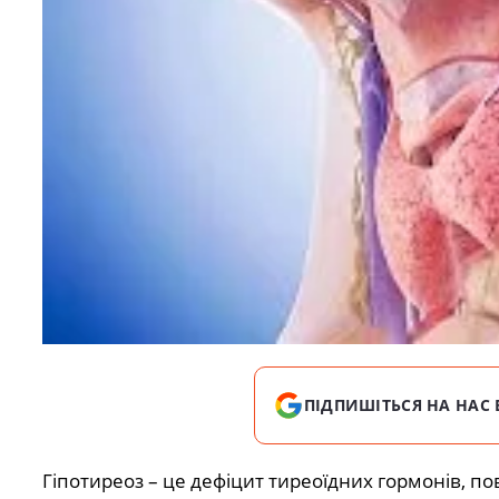
ПІДПИШІТЬСЯ НА НАС 
Гіпотиреоз – це дефіцит тиреоїдних гормонів, по