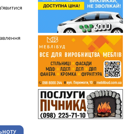
з’явитися
равлення
ЬНОТУ