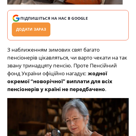
ПІДПИШІТЬСЯ НА НАС В GOOGLE
ДОДАТИ ЗАРАЗ
З наближенням зимових свят багато
пенсіонерів цікавляться, чи варто чекати на так
звану тринадцяту пенсію. Проте Пенсійний
фонд України офіційно нагадує:
жодної
окремої “новорічної” виплати для всіх
пенсіонерів у країні не передбачено
.