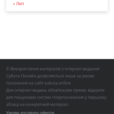
« Лип
© Використання матеріалів з інтернет-видання
Субота Онлайн дозволяється лише за умови
посилання на сайт subota.online
Для інтернет-видань обов’язкове пряме, відкрите
для пошукових систем гіперпосилання у першому
абзаці на конкретний матеріал.
Умови договору оферти