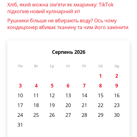
Хліб, який можна зім’яти як хмаринку: TikTok
підхопив новий кулінарний хіт
Рушники більше не вбирають воду? Ось чому
кондиціонер вбиває тканину та чим його замінити
Серпень 2026
Пн
Вт
Ср
Чт
Пт
Сб
Нд
1
2
3
4
5
6
7
8
9
10
11
12
13
14
15
16
17
18
19
20
21
22
23
24
25
26
27
28
29
30
31