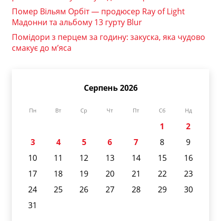
Помер Вільям Орбіт — продюсер Ray of Light
Мадонни та альбому 13 гурту Blur
Помідори з перцем за годину: закуска, яка чудово
смакує до м’яса
Серпень 2026
Пн
Вт
Ср
Чт
Пт
Сб
Нд
1
2
3
4
5
6
7
8
9
10
11
12
13
14
15
16
17
18
19
20
21
22
23
24
25
26
27
28
29
30
31