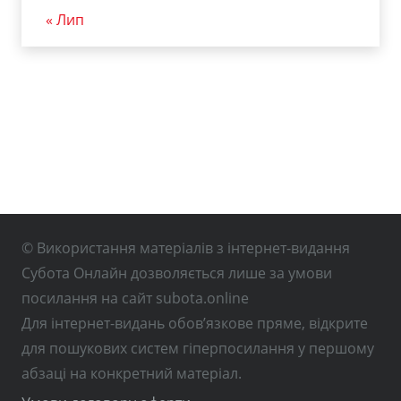
« Лип
© Використання матеріалів з інтернет-видання
Субота Онлайн дозволяється лише за умови
посилання на сайт subota.online
Для інтернет-видань обов’язкове пряме, відкрите
для пошукових систем гіперпосилання у першому
абзаці на конкретний матеріал.