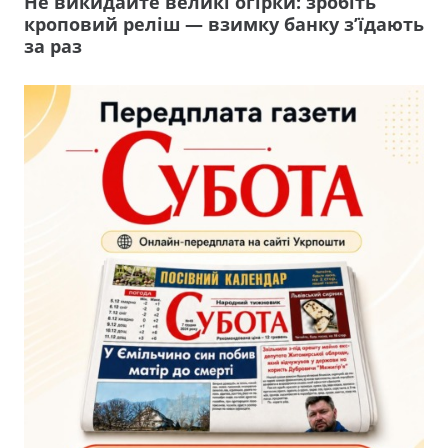
Не викидайте великі огірки: зробіть
кроповий реліш — взимку банку з’їдають
за раз