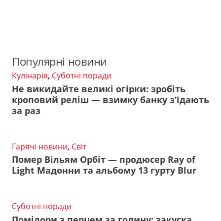
Популярні новини
Кулінарія
,
Суботні поради
Не викидайте великі огірки: зробіть
кроповий реліш — взимку банку з’їдають
за раз
Гарячі новини
,
Світ
Помер Вільям Орбіт — продюсер Ray of
Light Мадонни та альбому 13 гурту Blur
Суботні поради
Помідори з перцем за годину: закуска,