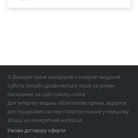
© Використання матеріалів з інтернет-видання
Субота Онлайн дозволяється лише за умови
посилання на сайт subota.online
Для інтернет-видань обов’язкове пряме, відкрите
для пошукових систем гіперпосилання у першому
абзаці на конкретний матеріал.
Умови договору оферти