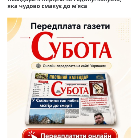
яка чудово смакує до м’яса