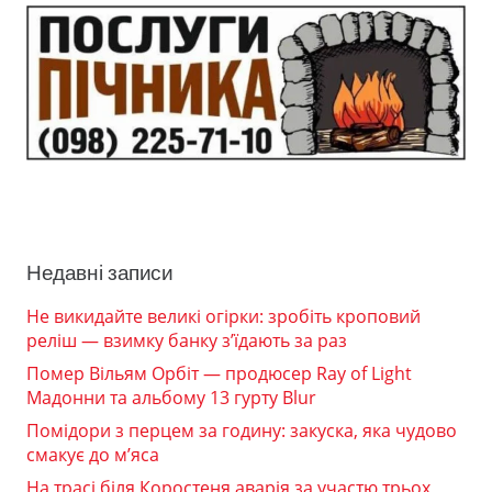
Недавні записи
Не викидайте великі огірки: зробіть кроповий
реліш — взимку банку з’їдають за раз
Помер Вільям Орбіт — продюсер Ray of Light
Мадонни та альбому 13 гурту Blur
Помідори з перцем за годину: закуска, яка чудово
смакує до м’яса
На трасі біля Коростеня аварія за участю трьох