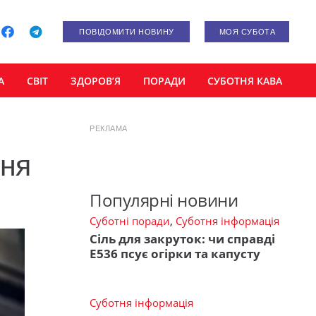
ПОВІДОМИТИ НОВИНУ
МОЯ СУБОТА
А
СВІТ
ЗДОРОВ’Я
ПОРАДИ
СУБОТНЯ КАВА
РЕКЛАМА
ння
Популярні новини
Суботні поради
,
Суботня інформація
Сіль для закруток: чи справді
Е536 псує огірки та капусту
Суботня інформація