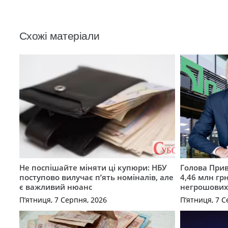
Схожі матеріали
Не поспішайте міняти ці купюри: НБУ
Голова Прив
поступово вилучає п’ять номіналів, але
4,46 млн грн
є важливий нюанс
негрошових
П’ятниця, 7 Серпня, 2026
П’ятниця, 7 С