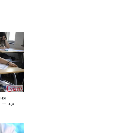
пня
и — що