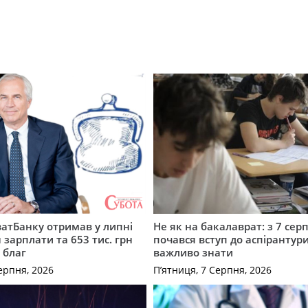
атБанку отримав у липні
Не як на бакалаврат: з 7 сер
 зарплати та 653 тис. грн
почався вступ до аспірантур
 благ
важливо знати
ерпня, 2026
П’ятниця, 7 Серпня, 2026