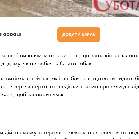
В GOOGLE
ДОДАТИ ЗАРАЗ
я, щоб визначити ознаки того, що ваша кішка залиша
додому, як це роблять багато собак.
які витівки в той час, як інші бояться, що вони сидять б
в. Тепер експерти з поведінки тварин провели дослі
ечки, щоб заповнити час.
ішки дійсно можуть терпляче чекати повернення господ