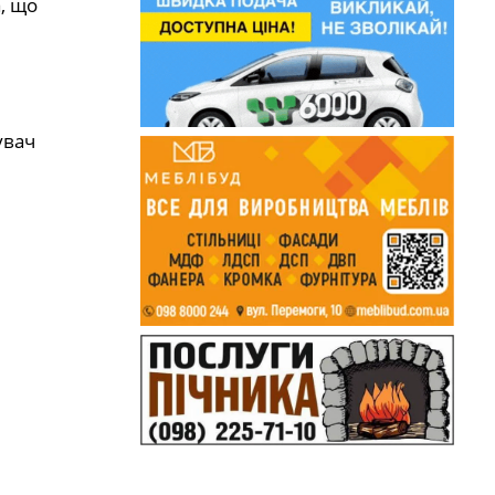
, що
увач