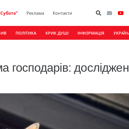
“Субота”
Реклама
Контакти
ЗИВ
ПОЛІТИКА
КРИК ДУШІ
ІНФОРМАЦІЯ
УКРАЇН
ма господарів: дослідже