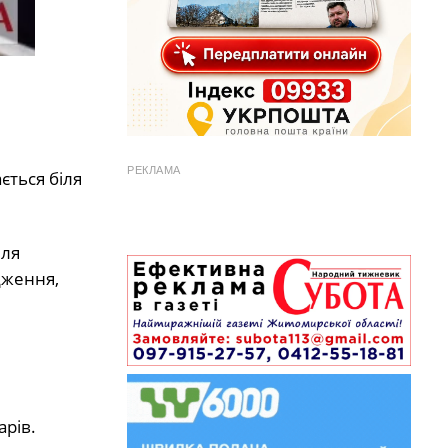
РЕКЛАМА
ється біля
іля
дження,
арів.