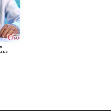
ся
и це