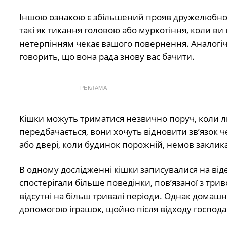
Іншою ознакою є збільшений прояв дружелюбност
такі як тикання головою або муркотіння, коли ви 
нетерпінням чекає вашого повернення. Аналогічно
говорить, що вона рада знову вас бачити.
РЕКЛАМА
Кішки можуть триматися незвично поруч, коли 
передбачається, вони хочуть відновити зв’язок ч
або двері, коли будинок порожній, немов заклик
В одному дослідженні кішки записувалися на від
спостерігали більше поведінки, пов’язаної з три
відсутні на більш тривалі періоди. Однак домашні
допомогою іграшок, щойно після відходу господ