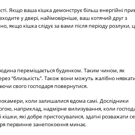
і. Якщо ваша кішка демонструє більш енергійні прив
входите у двері, найімовірніше, ваш котячий друг з
, якщо кішка слідує за вами після періоду розлуки, 
людина переміщається будинком. Таким чином, як
ерез “близькість”. Також вони можуть жалібно нявкати
аючи свого господаря повернутися.
еокамери, коли залишалися вдома самі. Дослідники
вогою, наприклад, надмірне вилизування, коли господ
 кішки, які добре пристосувалися, здатні розважати се
аря первинне занепокоєння минає.