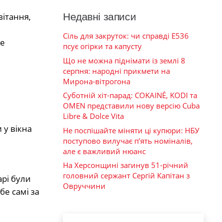
Недавні записи
ітання,
Сіль для закруток: чи справді Е536
це
псує огірки та капусту
Що не можна піднімати із землі 8
серпня: народні прикмети на
Мирона-вітрогона
Суботній хіт-парад: COKAINÉ, KODI та
OMEN представили нову версію Cuba
Libre & Dolce Vita
 у вікна
Не поспішайте міняти ці купюри: НБУ
поступово вилучає п’ять номіналів,
але є важливий нюанс
На Херсонщині загинув 51-річний
головний сержант Сергій Капітан з
арі були
Овруччини
бе самі за