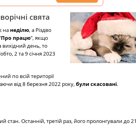
ворічні свята
є на
неділю
, а Різдво
“
Про працю
“, якщо
а вихідний день, то
бто, 2 та 9 січня 2023
ний по всій території
аючи від 8 березня 2022 року,
були скасовані
.
й стан. Останній, третій раз, його пролонгували до 2