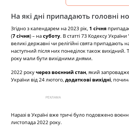
На які дні припадають головні но
Згідно з календарем на 2023 рік,
1 січня
припада
(
7 січня
) – на
суботу
. В статті 73 Кодексу України 
великі державні чи релігійні свята припадають н
наступний після них понеділок також вихідний. То
року мали бути вихідними днями.
2022 року
через воєнний стан
, який запровадже
України від 24 лютого,
додаткові вихідні
, почин
РЕКЛАМА
Наразі в Україні вже тричі було подовжено воєнни
листопада 2022 року.