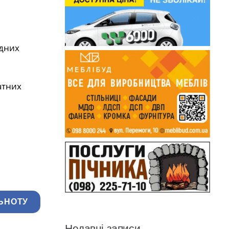
ідних
атних
ЬНОТУ
Недавні записи