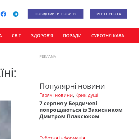
ПОВІДОМИТИ НОВИНУ
МОЯ СУБОТА
А
СВІТ
ЗДОРОВ’Я
ПОРАДИ
СУБОТНЯ КАВА
РЕКЛАМА
ні:
Популярні новини
Гарячі новини
,
Крик душі
7 серпня у Бердичеві
попрощаються із Захисником
Дмитром Плаксюком
Суботня інформація