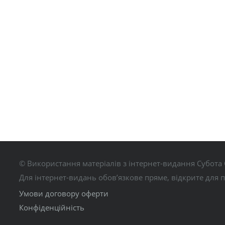
© Використання матеріалів з інтернет-видання Субота 
Для інтернет-видань обов’язкове пряме, відкрите для 
Умови договору оферти
Конфіденційність