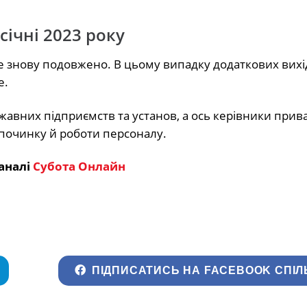
січні 2023 року
де знову подовжено. В цьому випадку додаткових вих
е.
ржавних підприємств та установ, а ось керівники прив
дпочинку й роботи персоналу.
аналі
Субота Онлайн
ПІДПИСАТИСЬ НА FACEBOOK СПІЛ