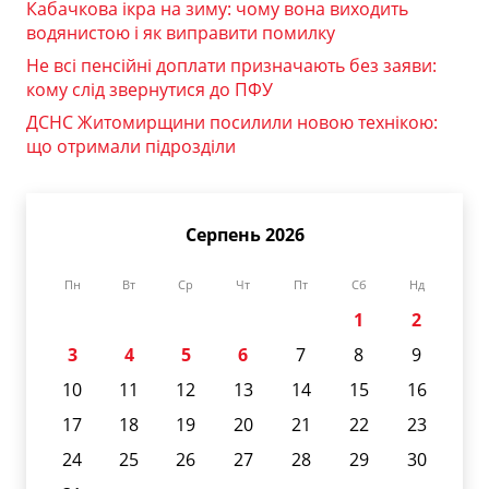
Кабачкова ікра на зиму: чому вона виходить
водянистою і як виправити помилку
Не всі пенсійні доплати призначають без заяви:
кому слід звернутися до ПФУ
ДСНС Житомирщини посилили новою технікою:
що отримали підрозділи
Серпень 2026
Пн
Вт
Ср
Чт
Пт
Сб
Нд
1
2
3
4
5
6
7
8
9
10
11
12
13
14
15
16
17
18
19
20
21
22
23
24
25
26
27
28
29
30