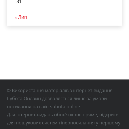
31
« Лип
© Використання матеріалів з інтернет-видання
Субота Онлайн дозволяється лише за умови
посилання на сайт subota.online
Для інтернет-видань обов’язкове пряме, відкрите
для пошукових систем гіперпосилання у першому