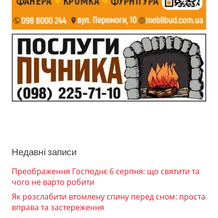
Недавні записи
Преображення Господнє 6 серпня: що святити та
чого не варто робити
Як розслабити втомлену спину перед сном: проста
вправа та застереження