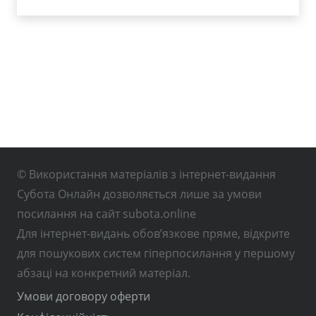
© Використання матеріалів з інтернет-видання
Субота Онлайн дозволяється лише за умови
посилання на сайт subota.online
Для інтернет-видань обов’язкове пряме, відкрите
для пошукових систем гіперпосилання у першому
абзаці на конкретний матеріал.
Умови договору оферти