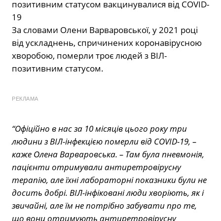
За словами Олени Варваровської, у 2021 році
від ускладнень, спричинених коронавірусною
хворобою, померли троє людей з ВІЛ-
позитивним статусом.
РЕКЛАМА
“Офіційно в нас за 10 місяців цього року три
людини з ВІЛ-інфекцією померли від COVID-19, –
каже Олена Варваровська. – Там була пневмонія,
пацієнти отримували антиретровірусну
терапію, але їхні лабораторні показники були не
досить добрі. ВІЛ-інфіковані люди хворіють, як і
звичайні, але їм не потрібно забувати про те,
що вони отримують антиретровірусну