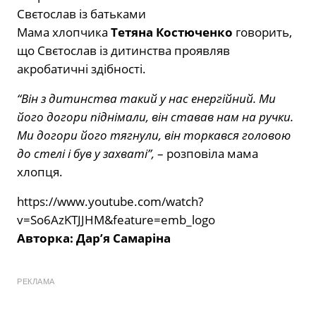
Свєтослав із батьками
Мама хлопчика
Тетяна Костюченко
говорить,
що Свєтослав із дитинства проявляв
акробатичні здібності.
“Він з дитинства такий у нас енергійний. Ми
його догори піднімали, він ставав нам на ручки.
Ми догори його тягнули, він торкався головою
до стелі і був у захваті”,
– розповіла мама
хлопця.
https://www.youtube.com/watch?
v=So6AzKTJJHM&feature=emb_logo
Авторка: Дар’я Самаріна
РЕКЛАМА