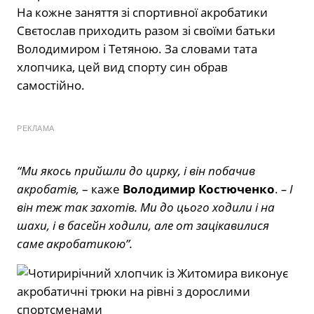
На кожне заняття зі спортивної акробатики
Свєтослав приходить разом зі своїми батьки
Володимиром і Тетяною. За словами тата
хлопчика, цей вид спорту син обрав
самостійно.
РЕКЛАМА
“Ми якось прийшли до цирку, і він побачив
акробатів,
– каже
Володимир Костюченко
.
– І
він теж так захотів. Ми до цього ходили і на
шахи, і в басейн ходили, але от зацікавилися
саме акробатикою”.