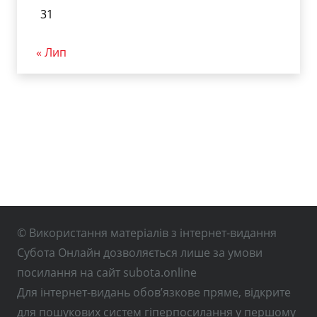
31
« Лип
© Використання матеріалів з інтернет-видання
Субота Онлайн дозволяється лише за умови
посилання на сайт subota.online
Для інтернет-видань обов’язкове пряме, відкрите
для пошукових систем гіперпосилання у першому