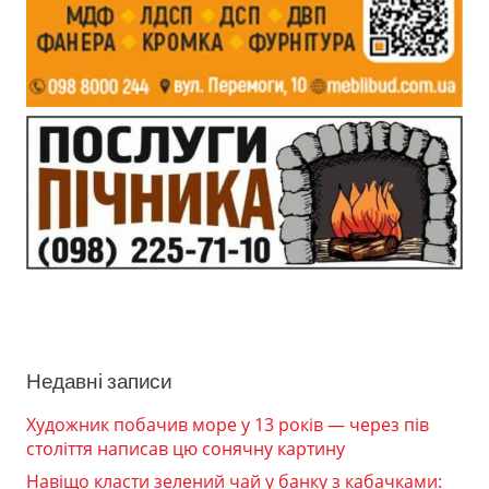
Недавні записи
Художник побачив море у 13 років — через пів
століття написав цю сонячну картину
Навіщо класти зелений чай у банку з кабачками: