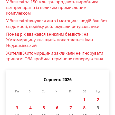
У Звягелі за 150 млн грн продають виробника
ветпрепаратів із великим промисловим
комплексом
У Звягелі зіткнулися авто і мотоцикл: водій був без
свідомості, водійку деблокували рятувальники
Понад рік вважався зниклим безвісти: на
Житомирщину «на щиті» повертається Іван
Недашківський
Жителів Житомирщини закликали не ігнорувати
тривоги: ОВА зробила термінове попередження
Серпень 2026
Пн
Вт
Ср
Чт
Пт
Сб
Нд
1
2
3
4
5
6
7
8
9