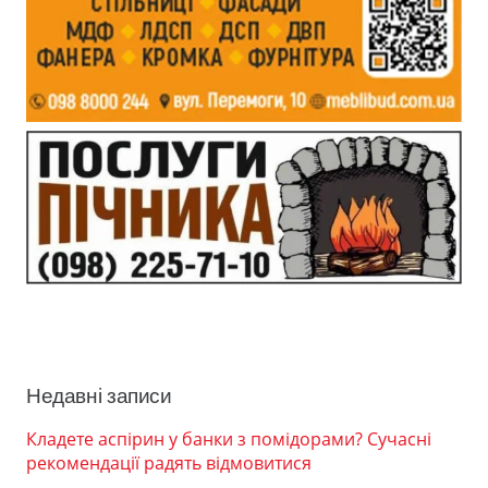
Недавні записи
Кладете аспірин у банки з помідорами? Сучасні
рекомендації радять відмовитися