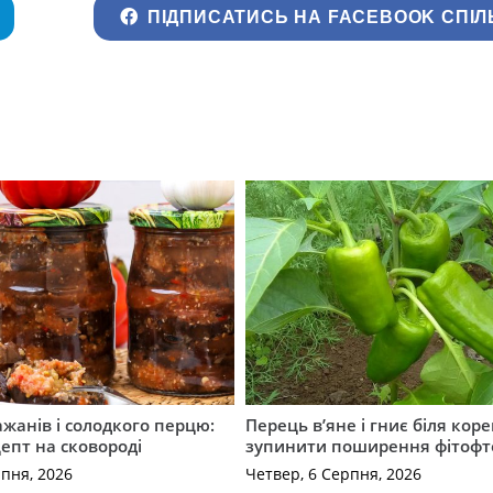
ПІДПИСАТИСЬ НА FACEBOOK СПІЛ
ажанів і солодкого перцю:
Перець в’яне і гниє біля коре
епт на сковороді
зупинити поширення фітофт
рпня, 2026
Четвер, 6 Серпня, 2026