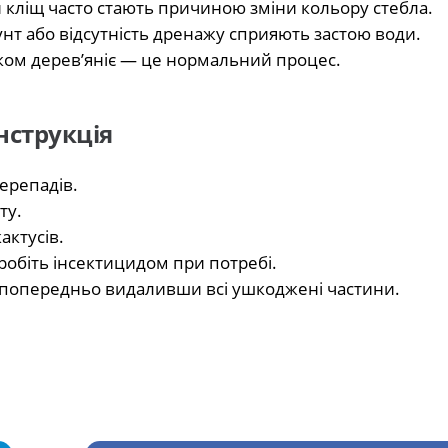
кліщ часто стають причиною зміни кольору стебла.
нт або відсутність дренажу сприяють застою води.
ком дерев’яніє — це нормальний процес.
нструкція
перепадів.
ту.
актусів.
бробіть інсектицидом при потребі.
т, попередньо видаливши всі ушкоджені частини.