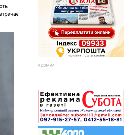
ють
втрачає
РЕКЛАМА