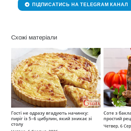
ПІДПИСАТИСЬ НА TELEGRAM КАНАЛ
Схожі матеріали
Гості не одразу вгадують начинку:
Соте з бакл
пиріг із 5–6 цибулин, який зникає зі
простий рец
столу
Четвер, 6 Се