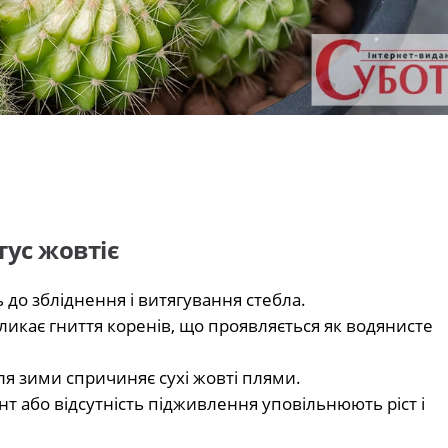
тус жовтіє
до збліднення і витягування стебла.
ликає гниття коренів, що проявляється як водянисте
ля зими спричиняє сухі жовті плями.
 або відсутність підживлення уповільнюють ріст і