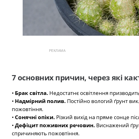
РЕКЛАМА
7 основних причин, через які как
•
Брак світла.
Недостатнє освітлення призводить 
•
Надмірний полив.
Постійно вологий ґрунт вик
пожовтіння.
•
Сонячні опіки.
Різкий вихід на пряме сонце піс
•
Дефіцит поживних речовин.
Виснажений ґрунт
спричиняють пожовтіння.