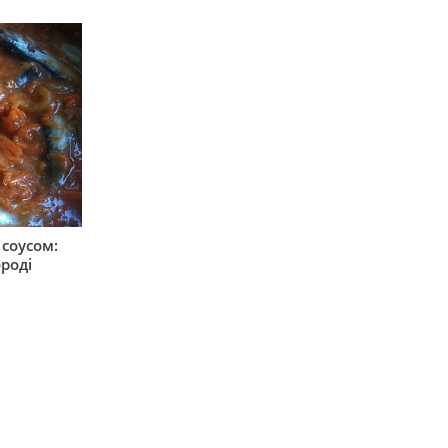
соусом:
ороді