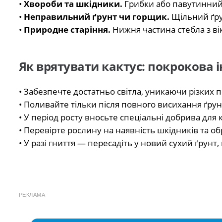
•
Хвороби та шкідники.
Грибки або павутинний 
•
Неправильний ґрунт чи горщик.
Щільний ґру
•
Природне старіння.
Нижня частина стебла з ві
Як врятувати кактус: покрокова і
• Забезпечте достатньо світла, уникаючи різких 
• Поливайте тільки після повного висихання ґрун
• У період росту вносьте спеціальні добрива для к
• Перевірте рослину на наявність шкідників та о
• У разі гниття — пересадіть у новий сухий ґрун
РЕКЛАМА