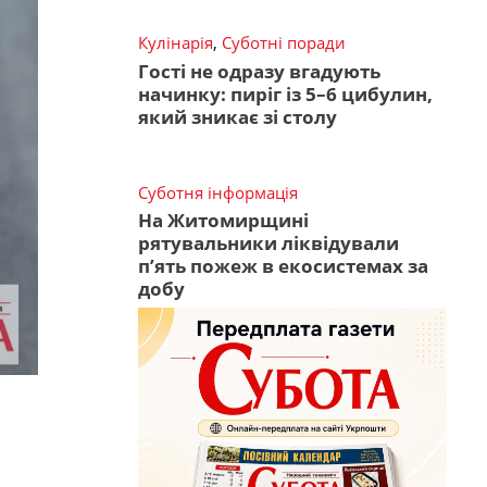
Кулінарія
,
Суботні поради
Гості не одразу вгадують
начинку: пиріг із 5–6 цибулин,
який зникає зі столу
Суботня інформація
На Житомирщині
рятувальники ліквідували
п’ять пожеж в екосистемах за
добу