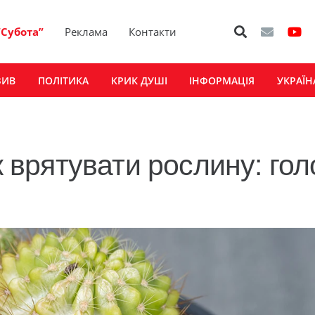
“Субота”
Реклама
Контакти
ЗИВ
ПОЛІТИКА
КРИК ДУШІ
ІНФОРМАЦІЯ
УКРАЇН
к врятувати рослину: гол