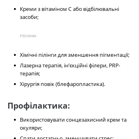
Креми з вітаміном С або відбілювальні
засоби;
РЕКЛАМА
Хімічні пілінги для зменшення пігментації;
Лазерна терапія, ін’єкційні філери, PRP-
терапія;
Хірургія повік (блефаропластика).
Профілактика:
Використовувати сонцезахисний крем та
окуляри;
Спати достатньо, зменшувати стрес;