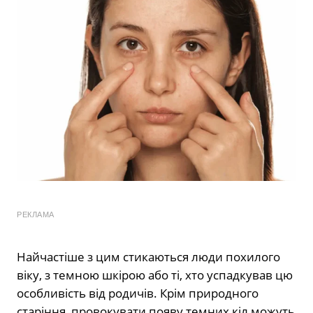
РЕКЛАМА
Найчастіше з цим стикаються люди похилого
віку, з темною шкірою або ті, хто успадкував цю
особливість від родичів. Крім природного
старіння, провокувати появу темних кіл можуть