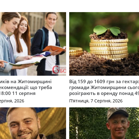
ників на Житомирщині
Від 159 до 1609 грн за гектар:
комендації: що треба
громади Житомирщини сьог
18:00 11 серпня
розіграють в оренду понад 4
ерпня, 2026
П’ятниця, 7 Серпня, 2026