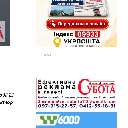
РЕКЛАМА
одії 23
іктор