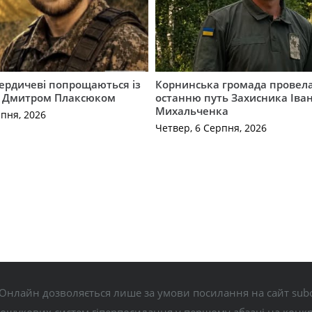
Бердичеві попрощаються із
Корнинська громада провела
 Дмитром Плаксюком
останню путь Захисника Іва
Михальченка
рпня, 2026
Четвер, 6 Серпня, 2026
Онлайн дозволяється лише за умови посилання на сайт subo
пошукових систем гіперпосилання у першому абзаці на конк