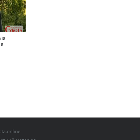
 в
на
ta.online
ретний матеріал.