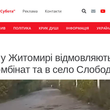
“Субота”
Реклама
Контакти
ЗИВ
ПОЛІТИКА
КРИК ДУШІ
ІНФОРМАЦІЯ
УКРАЇН
 у Житомирі відмовляют
омбінат та в село Слобо