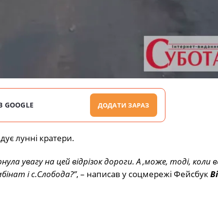
В GOOGLE
ДОДАТИ ЗАРАЗ
дує лунні кратери.
ула увагу на цей відрізок дороги. А ,може, тоді, коли
в
інат і с.Слобода?”
, – написав у соцмережі Фейсбук
В