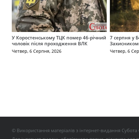
У Коростенському ТЦК помер 46-річний
7 серпня у 
чоловік після проходження ВЛК
Захисником
Четвер, 6 Серпня, 2026
Четвер, 6 Се
© Використання матеріалів з інтернет-видання Субота 
Для інтернет-видань обов’язкове пряме, відкрите для 