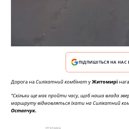
ПІДПИШІТЬСЯ НА НАС 
Дорога на
Силікатний комбінат
у
Житомирі
нага
“Скільки ще має пройти часу, щоб наша влада зверн
маршруту відмовляться їхати на Силікатний комб
Остапчук.
РЕКЛАМА