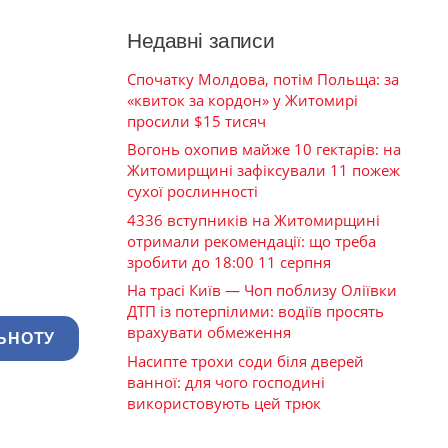
Недавні записи
Спочатку Молдова, потім Польща: за
«квиток за кордон» у Житомирі
просили $15 тисяч
Вогонь охопив майже 10 гектарів: на
Житомирщині зафіксували 11 пожеж
сухої рослинності
4336 вступників на Житомирщині
отримали рекомендації: що треба
зробити до 18:00 11 серпня
На трасі Київ — Чоп поблизу Оліївки
ДТП із потерпілими: водіїв просять
врахувати обмеження
ЬНОТУ
Насипте трохи соди біля дверей
ванної: для чого господині
використовують цей трюк