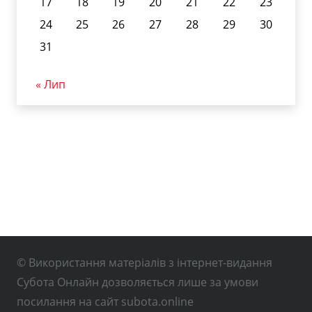
17
18
19
20
21
22
23
24
25
26
27
28
29
30
31
« Лип
© Використання матеріалів з інтернет-видання
Субота Онлайн дозволяється лише за умови
посилання на сайт subota.online