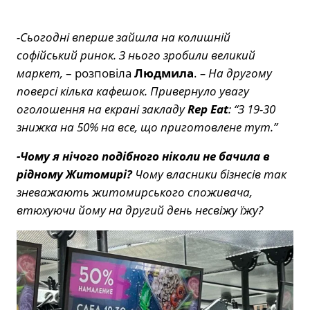
-Сьогодні вперше зайшла на колишній
софійський ринок. З нього зробили великий
маркет,
– розповіла
Людмила
.
– На другому
поверсі кілька кафешок. Привернуло увагу
оголошення на екрані закладу
Rep Eat
:
“З 19-30
знижка на 50% на все, що приготовлене тут.”
-Чому я нічого подібного ніколи не бачила в
рідному Житомирі?
Чому власники бізнесів так
зневажають житомирського споживача,
втюхуючи йому на другий день несвіжу їжу?