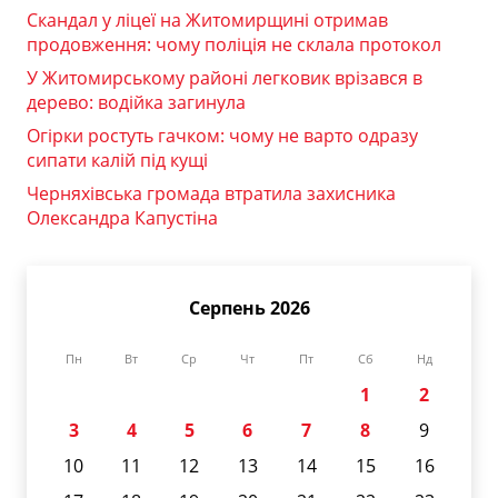
Скандал у ліцеї на Житомирщині отримав
продовження: чому поліція не склала протокол
У Житомирському районі легковик врізався в
дерево: водійка загинула
Огірки ростуть гачком: чому не варто одразу
сипати калій під кущі
Черняхівська громада втратила захисника
Олександра Капустіна
Серпень 2026
Пн
Вт
Ср
Чт
Пт
Сб
Нд
1
2
3
4
5
6
7
8
9
10
11
12
13
14
15
16