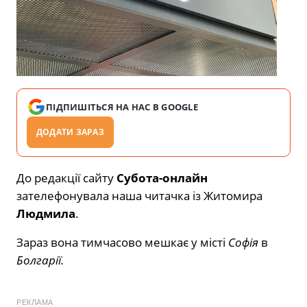
ПІДПИШІТЬСЯ НА НАС В GOOGLE
ДОДАТИ ЗАРАЗ
До редакції сайту
Субота-онлайн
зателефонувала наша читачка із Житомира
Людмила
.
Зараз вона тимчасово мешкає у місті
Софія
в
Болгарії.
РЕКЛАМА