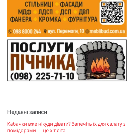
Недавні записи
Кабачки вже нікуди дівати? Запечіть їх для салату з
помідорами — це хіт літа