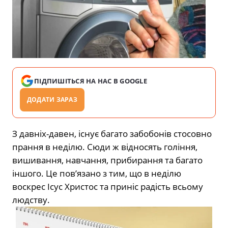
ПІДПИШІТЬСЯ НА НАС В GOOGLE
ДОДАТИ ЗАРАЗ
З давніх-давен, існує багато забобонів стосовно
прання в неділю. Сюди ж відносять гоління,
вишивання, навчання, прибирання та багато
іншого. Це пов’язано з тим, що в неділю
воскрес Ісус Христос та приніс радість всьому
людству.