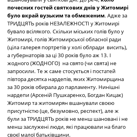
почесних гостей святкових днів у Житомирі
було вкрай
вузьким та обмеженим
. Адже за
ТРИДЦЯТЬ років НЕЗАЛЕЖНОСТІ у Житомирі
бувало всілякого. Скільки міських голів було у
Житомирі, голів Житомирської обласної ради
(ціла галерея портретів у холі облради висить),
а губернаторів за ці 30 років було аж 13. І
жодного (ЖОДНОГО) на свято (чи свята) не
запросили. Те ж саме стосується і постатей
півтора десятка нардепів, яких Житомирщина
за 30 років обирала до парламенту. Нинішні
нардепи (Арсеній Пушкаренко, Богдан Кицак)
Житомир та житомирян вшанували своєю
присутністю (це, безумовно, респект), але ж
були за ТРИДЦЯТЬ років не менш шановані і не
менш заслужені люди, які працювали на благо
своєї малої батьківщини.