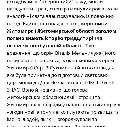
які відбулися 23 серпня 2021 року, могли
нагадувати кращі сценарії минулих років, коли
аналогічні свята влаштовувались із поважних
нагод. Єдине, що впадає в око,
керівники
Житомира і Житомирської області загалом
погано знають історію тридцятиріччя
незалежності у нашій області
. Таке
враження, що окрім Віталія Мельничука ( його
називають першим «демократичним» мером
Житомира) Сергій Сухомлин і його «команда»,
яка була причетна до підготовки святкових
церемоній до Дня Незалежності, НІКОГО й НЕ
ЗНАЄ. Воно й не дивно, що голова
Житомирської обласної адміністрації та
Житомирської облради у наших поліських краях
– люди нові, а тому легко плутають прізвища та
імена людей, яких нагороджували та
вшановували у святкові дні. До речі,
коло