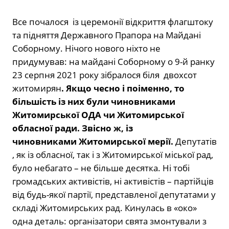
Все почалося із церемонії відкриття флагштоку
та підняття Державного Прапора на Майдані
Соборному. Нічого нового ніхто не
придумував: на майдані Соборному о 9-й ранку
23 серпня 2021 року зібралося біля двохсот
житомирян
. Якщо чесно і поіменно, то
більшість із них були чиновниками
Житомирської ОДА чи Житомирської
обласної ради.
Звісно ж, із
чиновниками Житомирської мерії.
Депутатів
, як із обласної, так і з Житомирської міської рад,
було небагато – не більше десятка. Ні тобі
громадських активістів, ні активістів – партійців
від будь-якої партії, представленої депутатами у
складі Житомирських рад. Кинулась в «око»
одна деталь: організатори свята змонтували з