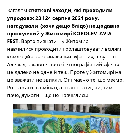
Загалом
святкові заходи, які проходили
упродовж 23 і 24 серпня 2021 року,
нагадували (хоча дещо блідо) нещодавно
проведений у Житомирі
KOROLEV
AVIA
FEST
. Варто визнати – у Житомирі
навчилися проводити і облаштовувати всілякі
комерційно – розважальні «фести», шоу і т.п.
Але ж державне свято і етнографічний «фест» –
це далеко не одне й теж. Проте у Житомирі на
це зважати не звикли. От і маємо те, що маємо.
Розважатись вміємо, а працювати , чи, тим
паче, думати – ще не навчились!