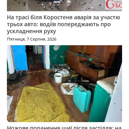
На трасі біля Коростеня аварія за участю
трьох авто: водіїв попереджають про
ускладнення руху
П’ятниця, 7 Серпня, 2026
Ножове поранення шиї після застілля: на