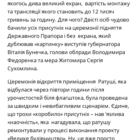
якогось дива великий екран, вартість монтажу
та трансляції якого становить до 12 тисяч
гривень за годину. Для чого? Двісті осіб чудово
бачили усіх присутніх на церемонії підняття
Державного Прапора і без екрана, який
дублював «картинку» виступів губернатора
Віталія Бунечка, голови облради Володимира
Федоренка та мера Житомира Сергія
Сухомлина.
Церемонія відкриття приміщення Ратуші, яка
відбулася через півтори години після
урочистостей біля флагштока, була проведена
за швидким і невибагливим сценарієм. Єдине,
що трохи «коробило» присутніх – нав ‘язлива
«наочність», яка нагадувала, що ратушу
ремонтували у процесі виконання проекту
«Велике будівництво». Ну, це вже просто