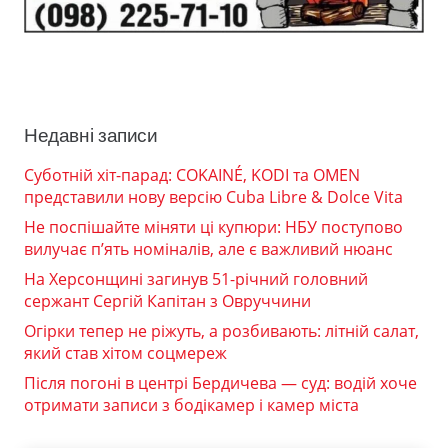
Недавні записи
Суботній хіт-парад: COKAINÉ, KODI та OMEN
представили нову версію Cuba Libre & Dolce Vita
Не поспішайте міняти ці купюри: НБУ поступово
вилучає п’ять номіналів, але є важливий нюанс
На Херсонщині загинув 51-річний головний
сержант Сергій Капітан з Овруччини
Огірки тепер не ріжуть, а розбивають: літній салат,
який став хітом соцмереж
Після погоні в центрі Бердичева — суд: водій хоче
отримати записи з бодікамер і камер міста