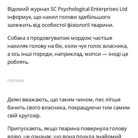
Відомий журнал SC Psychological Enterprises Ltd
інформує, що нахил голови здебільшого
залежить від особистої фізіології тварини.
Собака з продовгуватою мордою частіше
нахиляє голову на бік, коли чує голос власника,
а ось інші породи, наприклад, мопси — іноді це
роблять.
РЕКЛАМА
Деякі вважають, що таким чином, пес ліпше
бачить свого власника, покращуючи тим самим
свій кругозір.
Припускають, якщо тварина повернула голову
вліво, це означає, що вона почула знайомий