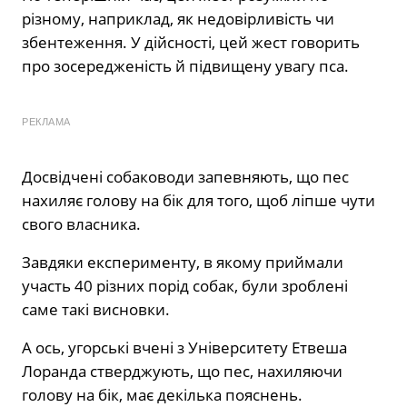
різному, наприклад, як недовірливість чи
збентеження. У дійсності, цей жест говорить
про зосередженість й підвищену увагу пса.
РЕКЛАМА
Досвідчені собаководи запевняють, що пес
нахиляє голову на бік для того, щоб ліпше чути
свого власника.
Завдяки експерименту, в якому приймали
участь 40 різних порід собак, були зроблені
саме такі висновки.
А ось, угорські вчені з Університету Етвеша
Лоранда стверджують, що пес, нахиляючи
голову на бік, має декілька пояснень.