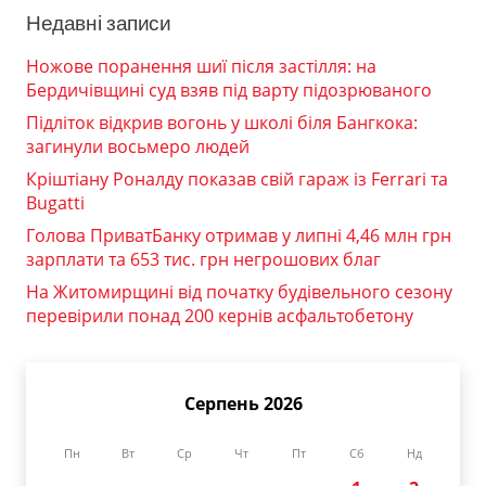
Недавні записи
Ножове поранення шиї після застілля: на
Бердичівщині суд взяв під варту підозрюваного
Підліток відкрив вогонь у школі біля Бангкока:
загинули восьмеро людей
Кріштіану Роналду показав свій гараж із Ferrari та
Bugatti
Голова ПриватБанку отримав у липні 4,46 млн грн
зарплати та 653 тис. грн негрошових благ
На Житомирщині від початку будівельного сезону
перевірили понад 200 кернів асфальтобетону
Серпень 2026
Пн
Вт
Ср
Чт
Пт
Сб
Нд