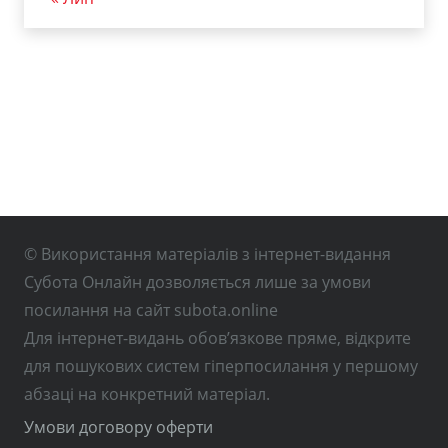
© Використання матеріалів з інтернет-видання
Субота Онлайн дозволяється лише за умови
посилання на сайт subota.online
Для інтернет-видань обов’язкове пряме, відкрите
для пошукових систем гіперпосилання у першому
абзаці на конкретний матеріал.
Умови договору оферти