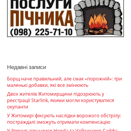
Недавні записи
Борщ наче правильний, але смак «порожній»: три
маленькі добавки, які все змінюють
Двох жителів Житомирщини підозрюють у
реєстрації Starlink, якими могли користуватися
окупанти
У Житомирі фіксують наслідки ворожого обстрілу:
постраждалі зможуть отримати компенсацію
У Звягелі зіткнулися Honda та Volkswagen Caddy: