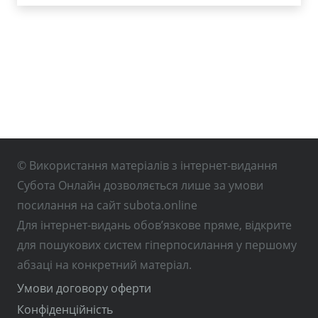
© Використання матеріалів з інтернет-видання
Субота Онлайн дозволяється лише за умови
посилання на сайт subota.online
Для інтернет-видань обов’язкове пряме, відкрите
для пошукових систем гіперпосилання у першому
абзаці на конкретний матеріал.
Умови договору оферти
Конфіденційність