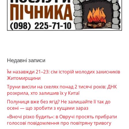
Недавні записи
Їм назавжди 21–23: сім історій молодих захисників
Житомирщини
Труни висіли на скелях понад 2 тисячі років: ДНК
розкрила, хто залишив їх у Китаї
Полуниця вже без ягід? Не залишайте її так до
осені — що зробити з кущами зараз
«Вночі різко будить»: в Овручі просять прибрати
голосові повідомлення про повітряну тривогу