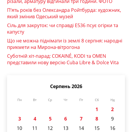
різали, арматуру відгинали три години. ФОТО
П’ять років без Олександра Ройтбурда: художник,
який змінив Одеський музей
Сіль для закруток: чи справді Е536 псує огірки та
капусту
Що не можна піднімати із землі 8 серпня: народні
прикмети на Мирона-вітрогона
Суботній хіт-парад: COKAINÉ, KODI та OMEN
представили нову версію Cuba Libre & Dolce Vita
Серпень 2026
Пн
Вт
Ср
Чт
Пт
Сб
Нд
1
2
3
4
5
6
7
8
9
10
11
12
13
14
15
16