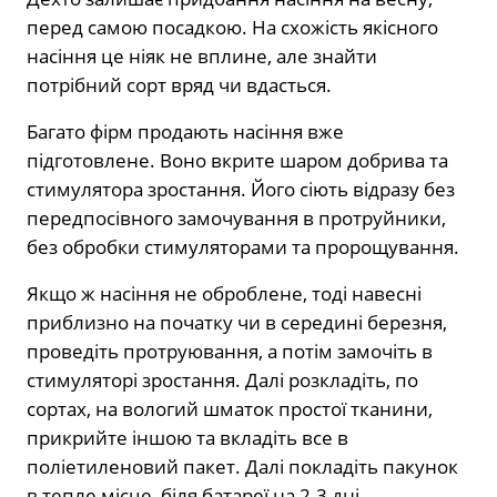
перед самою посадкою. На схожість якісного
насіння це ніяк не вплине, але знайти
потрібний сорт вряд чи вдасться.
Багато фірм продають насіння вже
підготовлене. Воно вкрите шаром добрива та
стимулятора зростання. Його сіють відразу без
передпосівного замочування в протруйники,
без обробки стимуляторами та пророщування.
Якщо ж насіння не оброблене, тоді навесні
приблизно на початку чи в середині березня,
проведіть протруювання, а потім замочіть в
стимуляторі зростання. Далі розкладіть, по
сортах, на вологий шматок простої тканини,
прикрийте іншою та вкладіть все в
поліетиленовий пакет. Далі покладіть пакунок
в тепле місце, біля батареї на 2-3 дні.