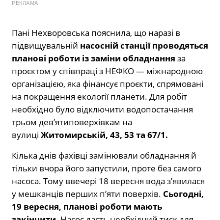
РЕКЛАМА
Пані Нехворовська пояснила, що наразі в
підвищувальній
насосній станції проводяться
планові роботи із заміни обладнання
за
проєктом у співпраці з НЕФКО — міжнародною
організацією, яка фінансує проєкти, спрямовані
на покращення екології планети. Для робіт
необхідно було відключити водопостачання
трьом дев’ятиповерхівкам на
вулиці
Житомирській, 43, 53 та 67/1.
Кілька днів фахівці замінювали обладнання й
тільки вчора його запустили, проте без самого
насоса. Тому ввечері 18 вересня вода з’явилася
у мешканців перших п’яти поверхів.
Сьогодні,
19 вересня, планові роботи мають
закінчити.
Насос дасть необхідний тиск для