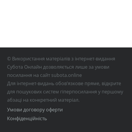
© Використання матеріалів з інтернет-видання
Субота Онлайн дозволяється лише за умови
посилання на сайт subota.online
Для інтернет-видань обов’язкове пряме, відкрите
для пошукових систем гіперпосилання у першому
абзаці на конкретний матеріал.
Умови договору оферти
Конфіденційність