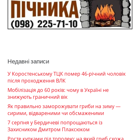
Недавні записи
У Коростенському ТЦК помер 46-річний чоловік
після проходження ВЛК
Мобілізація до 60 років: чому в Україні не
знижують граничний вік
Як правильно заморожувати гриби на зиму —
сирими, відвареними чи обсмаженими
7 серпня у Бердичеві попрощаються із
Захисником Дмитром Плаксюком
Росте купками під тополею: на який гриб схожа