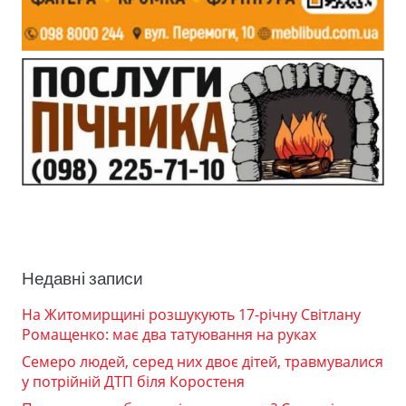
Недавні записи
На Житомирщині розшукують 17-річну Світлану
Ромащенко: має два татуювання на руках
Семеро людей, серед них двоє дітей, травмувалися
у потрійній ДТП біля Коростеня