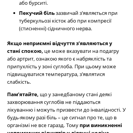
або бурситі.
Пекучий біль
зазвичай з’являється при
туберкульозі кісток або при компресії
(стисненні) сідничного нерва.
Якщо неприємні відчуття з’являються у
стані спокою,
це може вказувати на подагру
або артрит, ознакою якого є набряклість та
припухлість у зоні суглоба. При цьому може
підвищуватися температура, з’являтися
слабкість.
Пам’ятайте,
що у занедбаному стані деякі
захворювання суглобів не піддаються
лікуванню і можуть призвести до інвалідності. У
будь-якому разі біль – це сигнал про те, що в
організмі не все гаразд. Тому
при виникненні
неприємних відчуттів у ділянці коліна