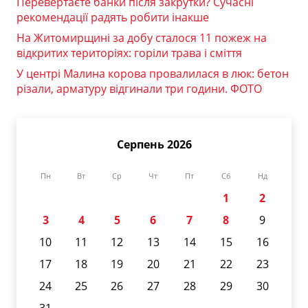
Перевертаєте банки після закрутки? Сучасні
рекомендації радять робити інакше
На Житомирщині за добу сталося 11 пожеж на
відкритих територіях: горіли трава і сміття
У центрі Малина корова провалилася в люк: бетон
різали, арматуру відгинали три години. ФОТО
Серпень 2026
Пн
Вт
Ср
Чт
Пт
Сб
Нд
1
2
3
4
5
6
7
8
9
10
11
12
13
14
15
16
17
18
19
20
21
22
23
24
25
26
27
28
29
30
31