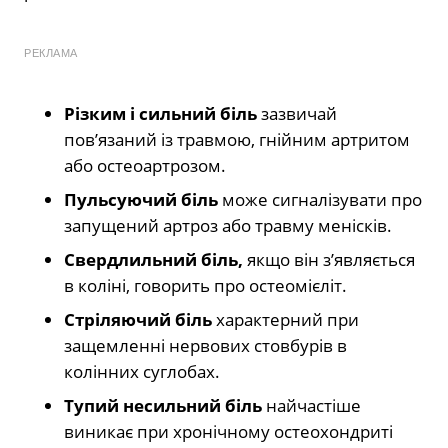
РЕКЛАМА
Різким і сильний біль
зазвичай
пов’язаний із травмою, гнійним артритом
або остеоартрозом.
Пульсуючий біль
може сигналізувати про
запущений артроз або травму менісків.
Свердлильний біль,
якщо він з’являється
в коліні, говорить про остеомієліт.
Стріляючий біль
характерний при
защемленні нервових стовбурів в
колінних суглобах.
Тупий несильний біль
найчастіше
виникає при хронічному остеохондриті