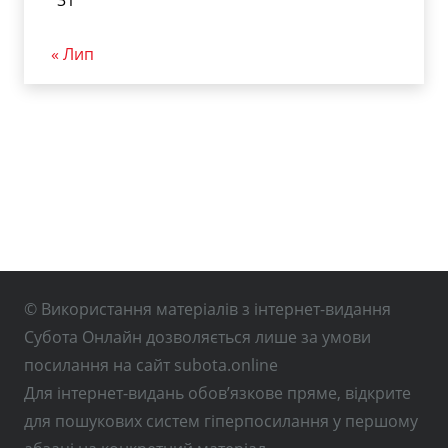
« Лип
© Використання матеріалів з інтернет-видання
Субота Онлайн дозволяється лише за умови
посилання на сайт subota.online
Для інтернет-видань обов’язкове пряме, відкрите
для пошукових систем гіперпосилання у першому