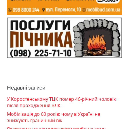
Недавні записи
У Коростенському ТЦК помер 46-річний чоловік
після проходження ВЛК
Мобілізація до 60 років: чому в Україні не
знижують граничний вік
Як правильно заморожувати гриби на зиму —