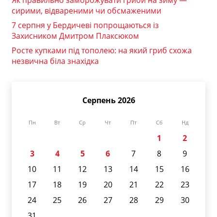
сирими, відвареними чи обсмаженими
7 серпня у Бердичеві попрощаються із
Захисником Дмитром Плаксюком
Росте купками під тополею: на який гриб схожа
незвична біла знахідка
Серпень 2026
Пн
Вт
Ср
Чт
Пт
Сб
Нд
1
2
3
4
5
6
7
8
9
10
11
12
13
14
15
16
17
18
19
20
21
22
23
24
25
26
27
28
29
30
31