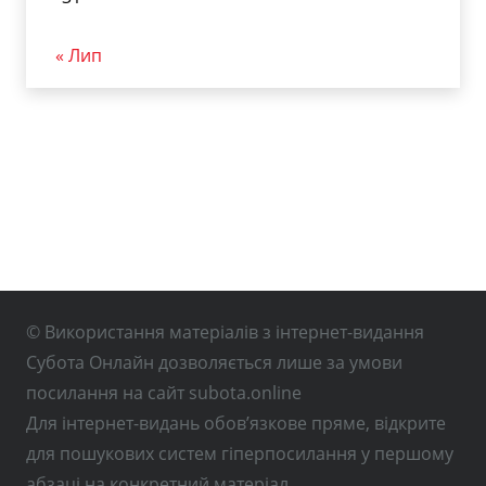
« Лип
© Використання матеріалів з інтернет-видання
Субота Онлайн дозволяється лише за умови
посилання на сайт subota.online
Для інтернет-видань обов’язкове пряме, відкрите
для пошукових систем гіперпосилання у першому
абзаці на конкретний матеріал.