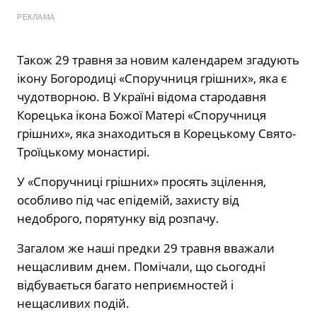
РЕКЛАМА
Також 29 травня за новим календарем згадують
ікону Богородиці «Споручниця грішних», яка є
чудотворною. В Україні відома стародавня
Корецька ікона Божої Матері «Споручниця
грішних», яка знаходиться в Корецькому Свято-
Троїцькому монастирі.
У «Споручниці грішних» просять зцілення,
особливо під час епідемій, захисту від
недоброго, порятунку від розпачу.
Загалом же наші предки 29 травня вважали
нещасливим днем. Помічали, що сьогодні
відбувається багато неприємностей і
нещасливих подій.