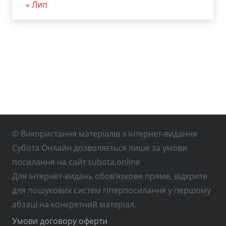
« Лип
© Використання матеріалів з інтернет-видання
Субота Онлайн дозволяється лише за умови
посилання на сайт subota.online
Для інтернет-видань обов’язкове пряме, відкрите
для пошукових систем гіперпосилання у першому
абзаці на конкретний матеріал.
Умови договору оферти