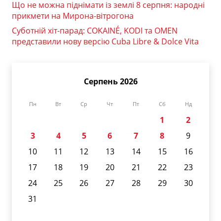
Що не можна піднімати із землі 8 серпня: народні
прикмети на Мирона-вітрогона
Суботній хіт-парад: COKAINÉ, KODI та OMEN
представили нову версію Cuba Libre & Dolce Vita
Серпень 2026
Пн
Вт
Ср
Чт
Пт
Сб
Нд
1
2
3
4
5
6
7
8
9
10
11
12
13
14
15
16
17
18
19
20
21
22
23
24
25
26
27
28
29
30
31