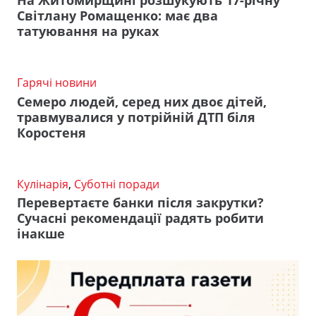
На Житомирщині розшукують 17-річну
Світлану Ромащенко: має два
татуювання на руках
Гарячі новини
Семеро людей, серед них двоє дітей,
травмувалися у потрійній ДТП біля
Коростеня
Кулінарія
,
Суботні поради
Перевертаєте банки після закрутки?
Сучасні рекомендації радять робити
інакше