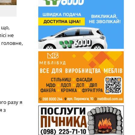
 що,
ісі не
 головне,
го разу я
я з