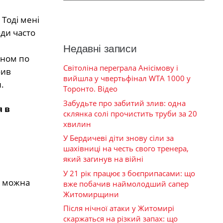
 Тоді мені
юди часто
Недавні записи
ином по
Світоліна переграла Анісімову і
бив
вийшла у чвертьфінал WTA 1000 у
.
Торонто. Відео
Забудьте про забитий злив: одна
я в
склянка солі прочистить труби за 20
хвилин
У Бердичеві діти знову сіли за
шахівниці на честь свого тренера,
який загинув на війні
У 21 рік працює з боєприпасами: що
е можна
вже побачив наймолодший сапер
Житомирщини
Після нічної атаки у Житомирі
скаржаться на різкий запах: що