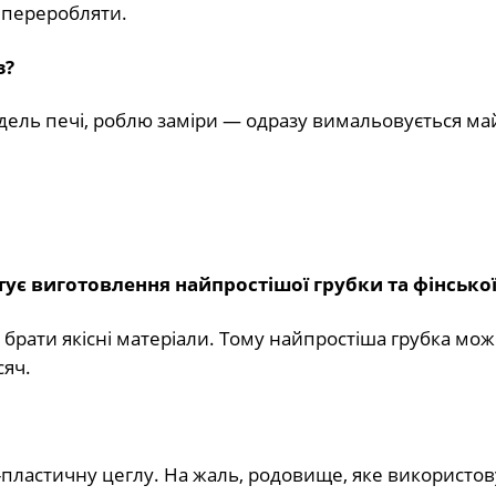
 переробляти.
з?
ель печі, роблю заміри — одразу вимальовується ма
тує виготовлення найпростішої грубки та фінської
 брати якісні матеріали. Тому найпростіша грубка мож
сяч.
пластичну цеглу. На жаль, родовище, яке використо