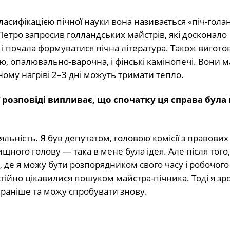
ласифікацією пічної науки вона називається «піч-голан
Петро запросив голландських майстрів, які досконало
 і почала формуватися пічна література. Також вигот
ю, опалювально-варочна, і фінські камінопечі. Вони 
ому нагріві 2–3 дні можуть тримати тепло.
ї розповіді випливає, що спочатку ця справа була
льність. Я був депутатом, головою комісії з правових
щного голову — така в мене була ідея. Але після того,
 де я можу бути розпорядником свого часу і робочого
стійно цікавилися пошуком майстра-пічника. Тоді я зр
е раніше та можу спробувати знову.