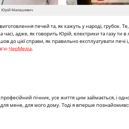
Юрій Малашевич
виготовлення печей та, як кажуть у народі, грубок. Те,
 часі, адже, як говорить Юрій, електрики та газу ти в л
ов до цієї справи, як правильно експлуатувати печі і,
рв’ю
ЧерМедіа
.
професійний пічник, усе життя цим займається, і одно
 для мене, для мого дому. Тоді я вперше познайомивс