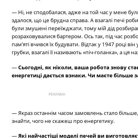
— Ні, не сподобалася, адже на той час у мене були
здалося, що це брудна справа. А взагалі печі робив
були змушені переїжджати, тому мій дід розбирав 
розраховувалися бартером. Ось так, під час розбо
пам’яті вчився їх будувати. Відтак у 1947 році в
грубки, взагалі її називають «піч-голанка», а ця
—
Сьогодні, як ніколи, ваша робота знову ст
енергетиці дається взнаки. Чи маєте більше 
РЕКЛАМА
— Якраз останнім часом замовлень стало більше, 
знайти, чого не скажеш про енергетику.
—
Які найчастіші моделі печей ви виготовляє