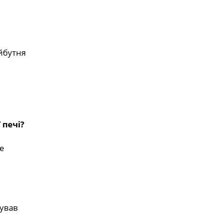
йбутня
 печі?
е
вував