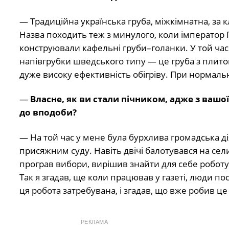
— Традиційна українська груба, міжкімнатна, за к
Назва походить теж з минулого, коли імператор 
конструювали кафельні груби–голанки. У той час
напівгрубки шведського типу — це груба з плито
дуже високу ефективність обігріву. При нормальн
—
Власне, як ви стали пічником, адже з вашо
до вподоби?
— На той час у мене була бурхлива громадська дія
присяжним суду. Навіть двічі балотувався на сели
програв вибори, вирішив знайти для себе роботу,
Так я згадав, ще коли працював у газеті, люди по
ця робота затребувана, і згадав, що вже робив ц
РЕКЛАМА