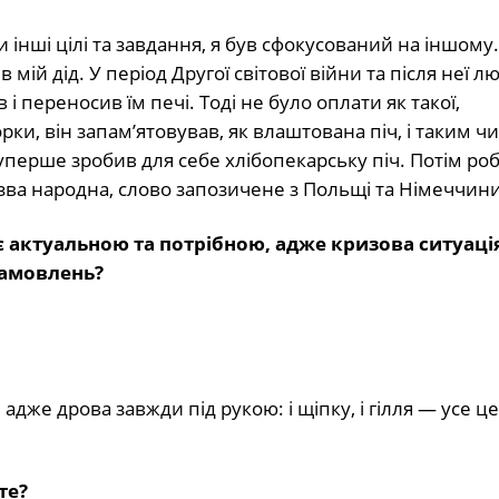
 інші цілі та завдання, я був сфокусований на іншому.
 мій дід. У період Другої світової війни та після неї л
і переносив їм печі. Тоді не було оплати як такої,
рки, він запам’ятовував, як влаштована піч, і таким ч
ін уперше зробив для себе хлібопекарську піч. Потім ро
 назва народна, слово запозичене з Польщі та Німеччини
ає актуальною та потрібною, адже кризова ситуаці
замовлень?
адже дрова завжди під рукою: і щіпку, і гілля — усе ц
те?