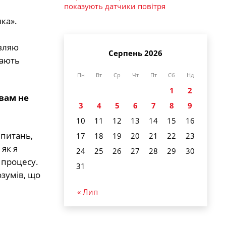
показують датчики повітря
ка».
овляю
Серпень 2026
мають
Пн
Вт
Ср
Чт
Пт
Сб
Нд
1
2
 вам не
3
4
5
6
7
8
9
10
11
12
13
14
15
16
 питань,
17
18
19
20
21
22
23
 як я
24
25
26
27
28
29
30
 процесу.
31
озумів, що
« Лип