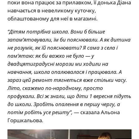
поки вона працює за прилавком, її донька Діана
навчається в невеликому куточку,
облаштованому для неї в магазині.
“Дітям потрібна школа. Вони б більше
запам’ятовували, їм би пояснювали. А як дитина
не розуміє, як їй пояснювати? Я сама з села і
пам’ятаю: як би важко не було — у
двадцятиградусні морози ми ходили на
навчання, школа опалювалася і працювала. А
зараз цей ремонт тягнеться вже стільки часу.
Літо, скажемо по-народному, просто
профукали. Всі ж знали, що діти 1 вересня підуть
до школи. Зробіть опалення в першу чергу, а
потім робіть усе решту”,
— сказала Альона
Горшкальова.