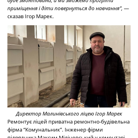
буде змонтована, й ми зможемо прогріти
приміщення і діти повернуться до навчання”,
—
сказав Ігор Марек.
Директор Малинівського ліцею Ігор Марек
Ремонтує ліцей приватна ремонтно-будівельна
фірма “Комунальник”. Інженер фірми
підрядника Максим Міліневський у коментарі