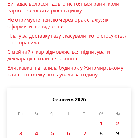
Випадає волосся і довго не гояться рани: коли
варто перевірити рівень цинку
Не отримуєте пенсію через брак стажу: як
оформити посвідчення
Плату за доставку газу скасували: кого стосуються
нові правила
Сімейний лікар відмовляється підписувати
декларацію: коли це законно
Блискавка підпалила будинок у Житомирському
районі: пожежу ліквідували за годину
Серпень 2026
Пн
Вт
Ср
Чт
Пт
Сб
Нд
1
2
3
4
5
6
7
8
9