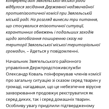
конференц-залі Звягельської міської ради
відбулося засідання Державної надзвичайної
протиепізоотичної комісії при Звягельській
міській раді. На розгляд винесли три питання,
що стосувалися епізоотичної ситуації,
карантинних обмежень і подальших заходів
щодо запобігання поширенню сказу на
території Звягельської міської територіальної
громади»,
– йдеться у повідомленні.
Начальник Звягельського районного
управління Держпродспоживслужби
Олександр Коваль поінформував членів комісії
про загальну ситуацію зі сказом серед тварин у
громаді, нагадавши, що це небезпечне вірусне
захворювання продовжує реєструватися як
серед диких, так і серед домашніх тварин.
Особливу увагу приділили підтвердженому