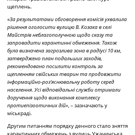
щеплень.
«
За результатами обговорення комісія ухвалила
рішення оголосити вулицю В. Козака в селі
Майстрів неблагополучною щодо сказу та
запровадити карантинні обмеження. Також
була визначена загрозлива зона в радіусі 10 км,
затверджено план подальших заходів,
рекомендовано посилити контроль за
щепленням свійських тварин та продовжити
інформаційно-роз’яснювальну роботу серед
населення. Усі відповідальні служби отримали
доручення щодо виконання комплексу
протиепізоотичних дій»
, – зазначають у
міськраді.
Другим питанням порядку денного стало зняття
карантинних обмежень з вулиць Ужачинська