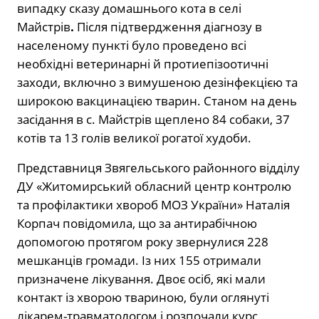
випадку сказу домашнього кота в селі
Майстрів
.
Після підтвердження діагнозу в
населеному пункті було проведено всі
необхідні ветеринарні й протиепізоотичні
заходи, включно з вимушеною дезінфекцією та
широкою вакцинацією тварин. Станом на день
засідання в с. Майстрів щеплено 84 собаки, 37
котів та 13 голів великої рогатої худоби.
Представниця Звягельського районного відділу
ДУ «Житомирський обласний центр контролю
та профілактики хвороб МОЗ України» Наталія
Корпач повідомила, що за антирабічною
допомогою протягом року звернулися 228
мешканців громади. Із них 155 отримали
призначене лікування. Двоє осіб, які мали
контакт із хворою твариною, були оглянуті
лікарем-травматологом і розпочали курс