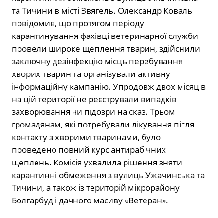
та Тичини в місті Звягель. Олександр Коваль
повідомив, що протягом періоду
карантинування фахівці ветеринарної служби
провели широке щеплення тварин, здійснили
заключну дезінфекцію місць перебування
хворих тварин та організували активну
інформаційну кампанію. Упродовж двох місяців
на цій території не реєстрували випадків
захворювання чи підозри на сказ. Трьом
громадянам, які потребували лікування після
контакту з хворими тваринами, було
проведено повний курс антирабічних
щеплень. Комісія ухвалила рішення зняти
карантинні обмеження з вулиць Ужачинська та
Тичини, а також із територій мікрорайону
Болгарбуд і дачного масиву «Ветеран».