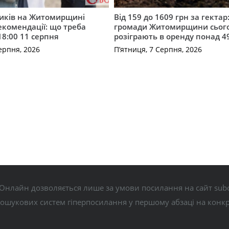
ників на Житомирщині
Від 159 до 1609 грн за гектар:
комендації: що треба
громади Житомирщини сьог
18:00 11 серпня
розіграють в оренду понад 4
ерпня, 2026
П’ятниця, 7 Серпня, 2026
Онлайн дозволяється лише за умови посилання на сайт subo
пошукових систем гіперпосилання у першому абзаці на конк