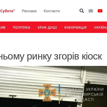
“Субота”
Реклама
Контакти
ЗИВ
ПОЛІТИКА
КРИК ДУШІ
ІНФОРМАЦІЯ
УКРАЇН
ому ринку згорів кіоск