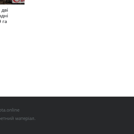
 дві
одні
9 га
ta.online
ретний матеріал.