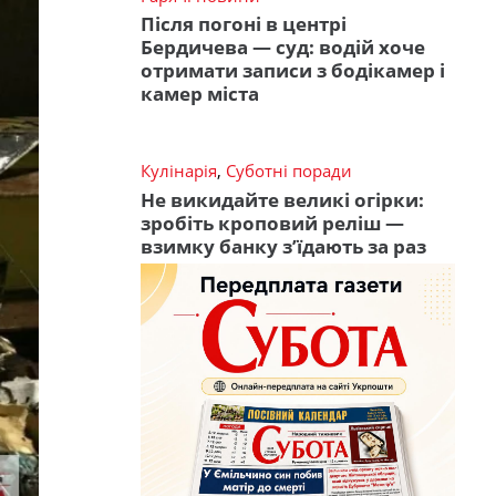
Після погоні в центрі
Бердичева — суд: водій хоче
отримати записи з бодікамер і
камер міста
Кулінарія
,
Суботні поради
Не викидайте великі огірки:
зробіть кроповий реліш —
взимку банку з’їдають за раз