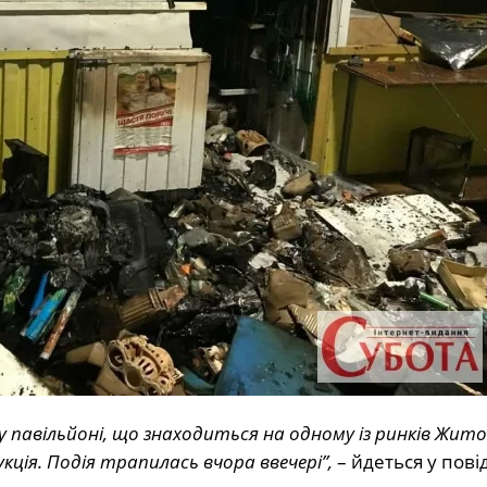
у павільйоні, що знаходиться на одному із ринків Жит
ція. Подія трапилась вчора ввечері”,
– йдеться у пові