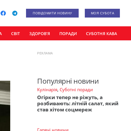
ПОВІДОМИТИ НОВИНУ
МОЯ СУБОТА
А
СВІТ
ЗДОРОВ’Я
ПОРАДИ
СУБОТНЯ КАВА
РЕКЛАМА
Популярні новини
Кулінарія
,
Суботні поради
Огірки тепер не ріжуть, а
розбивають: літній салат, який
став хітом соцмереж
Гарячі новини