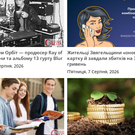
м Орбіт — продюсер Ray of
Жительці Звягельщини «оно
ни та альбому 13 гурту Blur
картку й завдали збитків на 
гривень
ерпня, 2026
П’ятниця, 7 Серпня, 2026