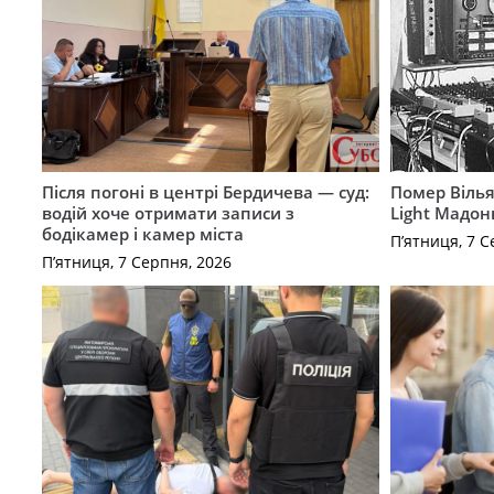
Після погоні в центрі Бердичева — суд:
Помер Вілья
водій хоче отримати записи з
Light Мадон
бодікамер і камер міста
П’ятниця, 7 С
П’ятниця, 7 Серпня, 2026