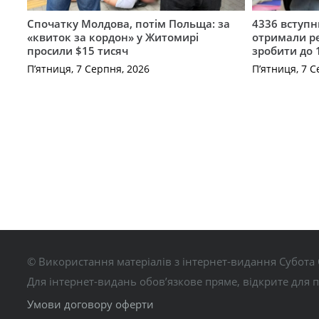
Спочатку Молдова, потім Польща: за
4336 вступ
«квиток за кордон» у Житомирі
отримали ре
просили $15 тисяч
зробити до 
П’ятниця, 7 Серпня, 2026
П’ятниця, 7 С
© Використання матеріалів з інтернет-видання Субота 
Для інтернет-видань обов’язкове пряме, відкрите для 
Умови договору оферти