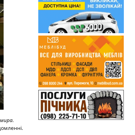
омира.
домленні.