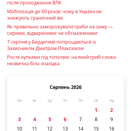
після проходження ВЛК
Мобілізація до 60 років: чому в Україні не
знижують граничний вік
Як правильно заморожувати гриби на зиму —
сирими, відвареними чи обсмаженими
7 серпня у Бердичеві попрощаються із
Захисником Дмитром Плаксюком
Росте купками під тополею: на який гриб схожа
незвична біла знахідка
Серпень 2026
Пн
Вт
Ср
Чт
Пт
Сб
Нд
1
2
3
4
5
6
7
8
9
10
11
12
13
14
15
16