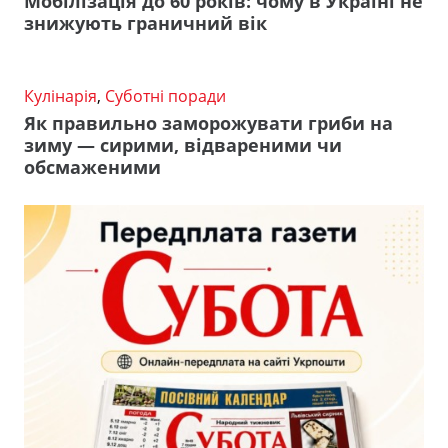
Мобілізація до 60 років: чому в Україні не
знижують граничний вік
Кулінарія
,
Суботні поради
Як правильно заморожувати гриби на
зиму — сирими, відвареними чи
обсмаженими