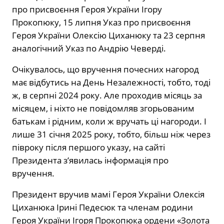
про присвоєння Героя України Ігору
Прокопюку, 15 липня Указ про присвоєння
Героя України Олексію Циханюку та 23 серпня
аналогічний
Указ по Андрію Чеверді.
Очікувалось, що вручення почесних нагород
має відбутись на День Незалежності, тобто, тоді
ж, в серпні 2024 року. Але проходив місяць за
місяцем, і ніхто не повідомляв згорьованим
батькам і рідним, коли ж вручать ці нагороди. І
лише 31 січня 2025 року, тобто, більш ніж через
півроку після першого указу, на сайті
Президента з’явилась інформація про
вручення.
Президент вручив мамі Героя України Олексія
Циханюка Ірині Педесюк та членам родини
Героя України Ігоря Прокопюка ордени «Золота