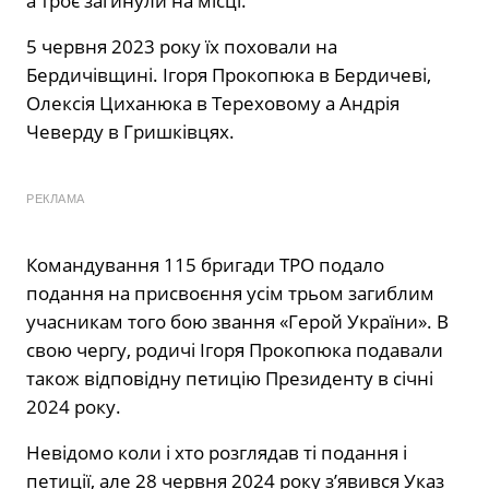
а троє загинули на місці.
5 червня 2023 року їх поховали на
Бердичівщині. Ігоря Прокопюка в Бердичеві,
Олексія Циханюка в Тереховому а Андрія
Чеверду в Гришківцях.
РЕКЛАМА
Командування 115 бригади ТРО подало
подання на присвоєння усім трьом загиблим
учасникам того бою звання «Герой України». В
свою чергу, родичі Ігоря Прокопюка подавали
також відповідну петицію Президенту в січні
2024 року.
Невідомо коли і хто розглядав ті подання і
петиції, але 28 червня 2024 року з’явився Указ