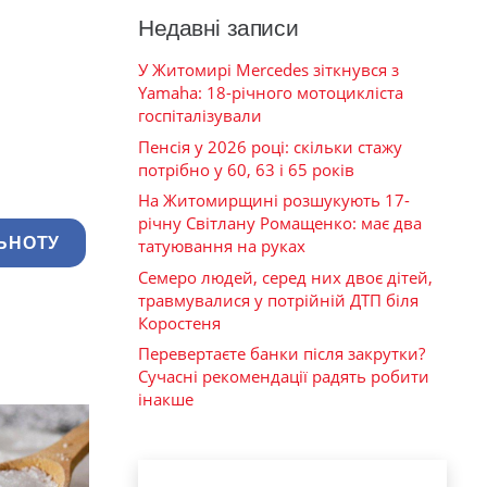
Недавні записи
У Житомирі Mercedes зіткнувся з
Yamaha: 18-річного мотоцикліста
госпіталізували
Пенсія у 2026 році: скільки стажу
потрібно у 60, 63 і 65 років
На Житомирщині розшукують 17-
річну Світлану Ромащенко: має два
ЬНОТУ
татуювання на руках
Семеро людей, серед них двоє дітей,
травмувалися у потрійній ДТП біля
Коростеня
Перевертаєте банки після закрутки?
Сучасні рекомендації радять робити
інакше