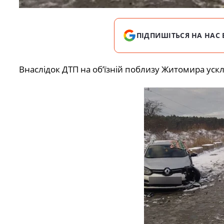
ПІДПИШІТЬСЯ НА НАС 
Внаслідок ДТП на об’їзній поблизу Житомира уск