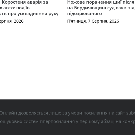
я Коростеня аварія за
Ножове поранення шиї після 
 авто: водіїв
на Бердичівщині суд взяв під
ть про ускладнення руху
підозрюваного
ерпня, 2026
П’ятниця, 7 Серпня, 2026
Онлайн дозволяється лише за умови посилання на сайт subo
пошукових систем гіперпосилання у першому абзаці на конк