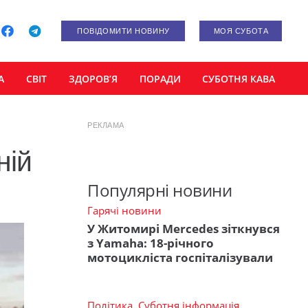
ПОВІДОМИТИ НОВИНУ
МОЯ СУБОТА
А
СВІТ
ЗДОРОВ’Я
ПОРАДИ
СУБОТНЯ КАВА
РЕКЛАМА
ній
Популярні новини
Гарячі новини
У Житомирі Mercedes зіткнувся
з Yamaha: 18-річного
мотоцикліста госпіталізували
Політика
,
Суботня інформація
,