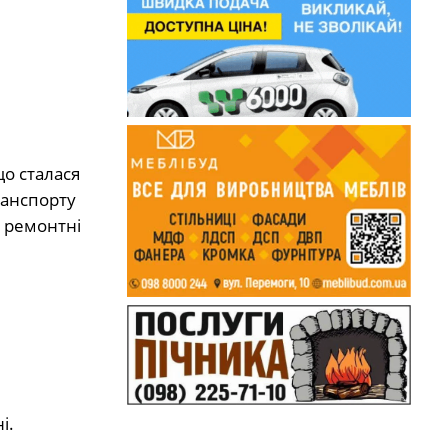
що сталася
ранспорту
я ремонтні
л
і.