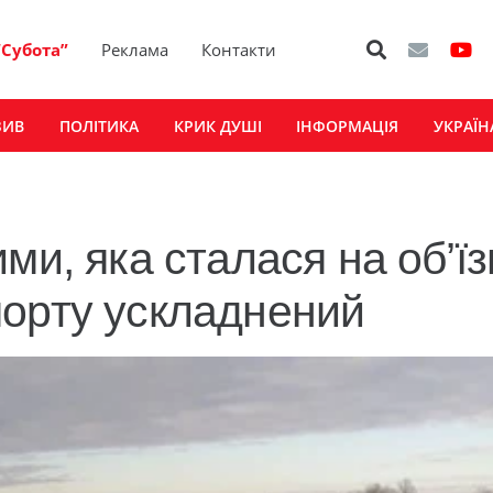
“Субота”
Реклама
Контакти
ЗИВ
ПОЛІТИКА
КРИК ДУШІ
ІНФОРМАЦІЯ
УКРАЇН
ми, яка сталася на об’їз
порту ускладнений