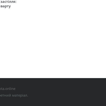
застілля:
 варту
ta.online
ретний матеріал.