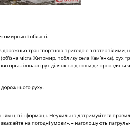
томирської області.
ку з дорожньо-транспортною пригодою з потерпілими, 
(об’їзна міста Житомир, поблизу села Кам’янка), рух т
ово організовано рух ділянкою дороги де проводятьс
 дорожнього руху.
анням цієї інформації. Неухильно дотримуйтеся прави
зважайте на погодні умови», – наголошують патрульн