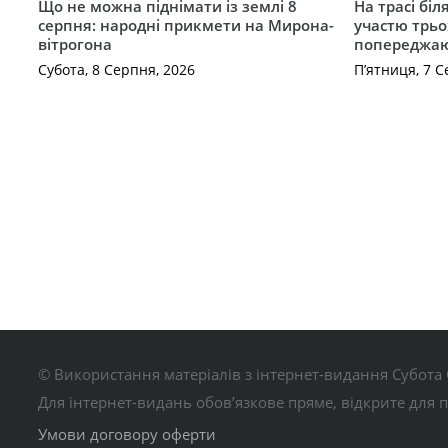
Що не можна піднімати із землі 8
На трасі біл
серпня: народні прикмети на Мирона-
участю трьох
вітрогона
попереджаю
Субота, 8 Серпня, 2026
П’ятниця, 7 С
© Використання матеріалів з інтернет-видання Субота 
Для інтернет-видань обов’язкове пряме, відкрите для 
Умови договору оферти