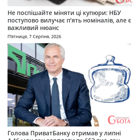
Не поспішайте міняти ці купюри: НБУ
поступово вилучає п’ять номіналів, але є
важливий нюанс
П’ятниця, 7 Серпня, 2026
Голова ПриватБанку отримав у липні