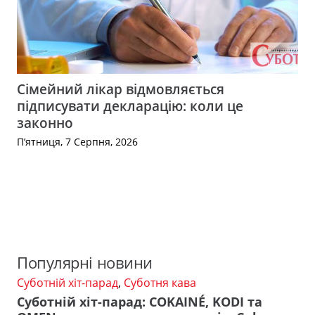
Сімейний лікар відмовляється
підписувати декларацію: коли це
законно
П’ятниця, 7 Серпня, 2026
Популярні новини
Суботній хіт-парад
,
Суботня кава
Суботній хіт-парад: COKAINÉ, KODI та