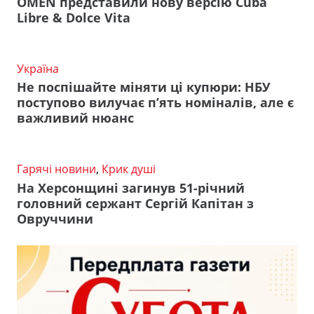
OMEN представили нову версію Cuba
Libre & Dolce Vita
Україна
Не поспішайте міняти ці купюри: НБУ
поступово вилучає п’ять номіналів, але є
важливий нюанс
Гарячі новини
,
Крик душі
На Херсонщині загинув 51-річний
головний сержант Сергій Капітан з
Овруччини