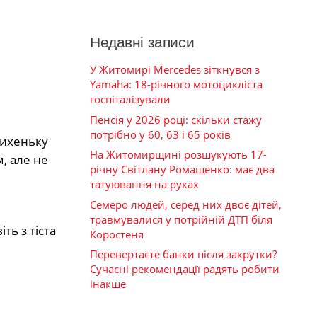
Недавні записи
У Житомирі Mercedes зіткнувся з
Yamaha: 18-річного мотоцикліста
госпіталізували
Пенсія у 2026 році: скільки стажу
потрібно у 60, 63 і 65 років
тихеньку
На Житомирщині розшукують 17-
м, але не
річну Світлану Ромащенко: має два
татуювання на руках
Семеро людей, серед них двоє дітей,
травмувалися у потрійній ДТП біля
ь з тіста
Коростеня
Перевертаєте банки після закрутки?
Сучасні рекомендації радять робити
інакше