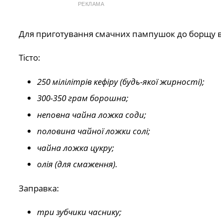
РЕКЛАМА
Для приготування смачних пампушок до борщу вам
Тісто:
250 мілілітрів кефіру (будь-якої жирності);
300-350 грам борошна;
неповна чайна ложка соди;
половина чайної ложки солі;
чайна ложка цукру;
олія (для смаження).
Заправка:
три зубчики часнику;