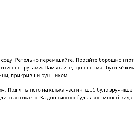
 і соду. Ретельно перемішайте. Просійте борошно і по
ити тісто руками. Пам’ятайте, що тісто має бути м’яки
одини, прикривши рушником.
 Поділіть тісто на кілька частин, щоб було зручніше
ин сантиметр. За допомогою будь-якої ємності видавіт