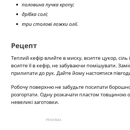
половина пучка кропу;
дрібка солі;
три столові ложки олії.
Рецепт
Теплий кефір влийте в миску, всипте цукор, сіль
всипте її в кефір, не забуваючи помішувати. Заміс
прилипати до рук. Дайте йому настоятися півг
Робочу поверхню не забудьте посипати борошном.
розгортати. Одну розкачати пластом товщиною од
невеликі заготовки.
РЕКЛАМА