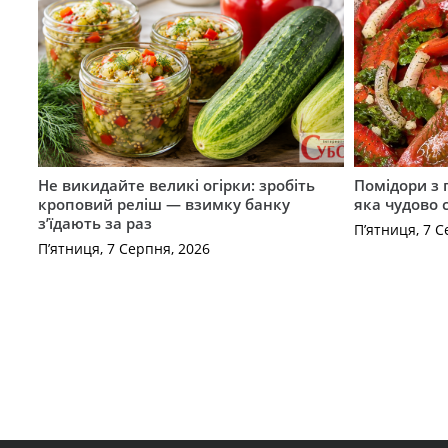
Не викидайте великі огірки: зробіть
Помідори з 
кроповий реліш — взимку банку
яка чудово 
з’їдають за раз
П’ятниця, 7 С
П’ятниця, 7 Серпня, 2026