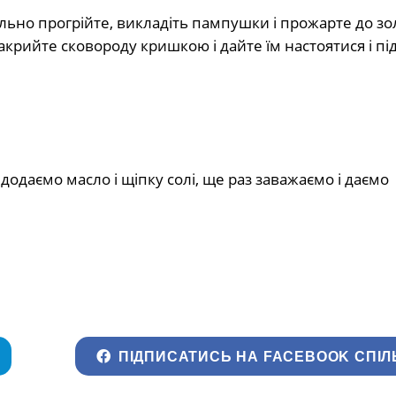
ельно прогрійте, викладіть пампушки і прожарте до зо
крийте сковороду кришкою і дайте їм настоятися і пі
 додаємо масло і щіпку солі, ще раз заважаємо і даємо
ПІДПИСАТИСЬ НА FACEBOOK СПІЛ