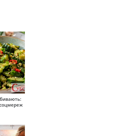
збивають:
м соцмереж