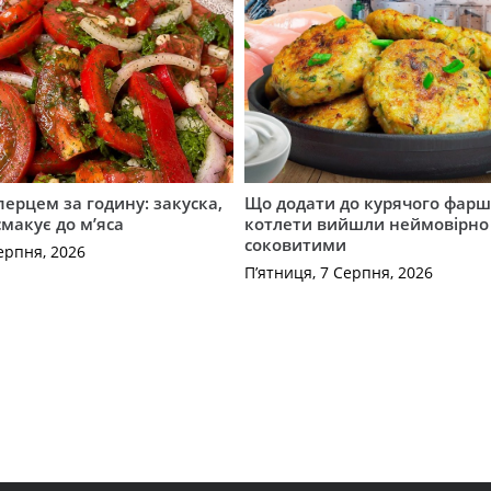
перцем за годину: закуска,
Що додати до курячого фарш
смакує до м’яса
котлети вийшли неймовірно
соковитими
ерпня, 2026
П’ятниця, 7 Серпня, 2026