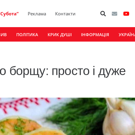
“Субота”
Реклама
Контакти
ЗИВ
ПОЛІТИКА
КРИК ДУШІ
ІНФОРМАЦІЯ
УКРАЇН
о борщу: просто і дуже