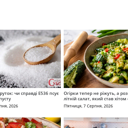
руток: чи справді Е536 псує
Огірки тепер не ріжуть, а ро
пусту
літній салат, який став хіто
пня, 2026
П’ятниця, 7 Серпня, 2026