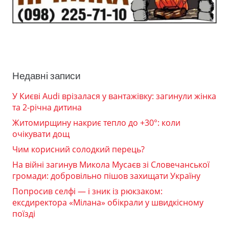
Недавні записи
У Києві Audi врізалася у вантажівку: загинули жінка
та 2-річна дитина
Житомирщину накриє тепло до +30°: коли
очікувати дощ
Чим корисний солодкий перець?
На війні загинув Микола Мусаєв зі Словечанської
громади: добровільно пішов захищати Україну
Попросив селфі — і зник із рюкзаком:
ексдиректора «Мілана» обікрали у швидкісному
поїзді