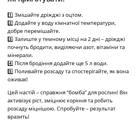
1️⃣ Змішайте дріжджі з оцтом.
2️⃣ Додайте у воду кімнатної температури,
добре перемішайте.
3️⃣ Залиште у темному місці на 2 дні – дріжджі
почнуть бродити, виділяючи азот, вітаміни та
мінерали.
4️⃣ Після бродіння додайте ще 5 л води.
5️⃣ Поливайте розсаду та спостерігайте, як вона
оживає!
Цей настій – справжня “бомба” для рослин! Він
активізує ріст, зміцнює коріння та робить
розсаду міцнішою. Спробуйте – результат
вразить!