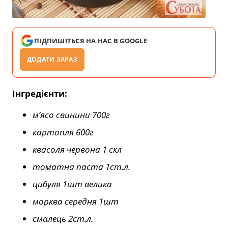
ПІДПИШІТЬСЯ НА НАС В GOOGLE
ДОДАТИ ЗАРАЗ
Інгредієнти:
м’ясо свинини 700г
картопля 600г
квасоля червона 1 скл
томатна паста 1ст.л.
цибуля 1шт велика
морква середня 1шт
смалець 2ст.л.