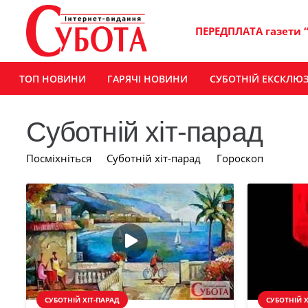
ПЕРЕДПЛАТА газети 
ТОП НОВИНИ
ГАРЯЧІ НОВИНИ
СУБОТНІЙ ЕКСКЛЮ
Суботній хіт-парад
Посміхніться
Суботній хіт-парад
Гороскоп
СУБОТНІЙ ХІТ-ПАРАД
СУБОТНІЙ Х