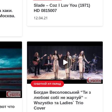
Slade – Coz I Luv You (1971)
 хаки.
HD 0815007
Москва.
12.04.21
СУБОТНІЙ ХІТ-ПАРАД
Богдан Весоловський “Ти з
любові собі не жартуй” –
Wszystko та Ladies` Trio
вот что
Cover