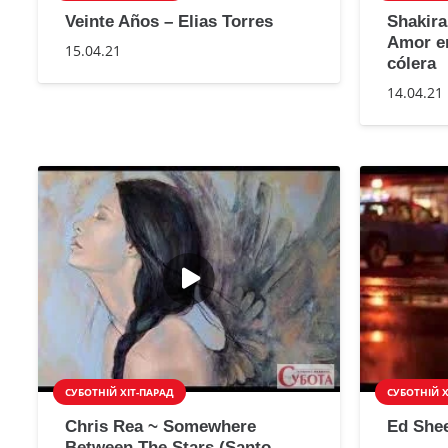
Veinte Años – Elias Torres
Shakira
Amor en
15.04.21
cólera
14.04.21
СУБОТНІЙ ХІТ-ПАРАД
СУБОТНІЙ Х
Chris Rea ~ Somewhere
Ed Shee
Between The Stars (Santo