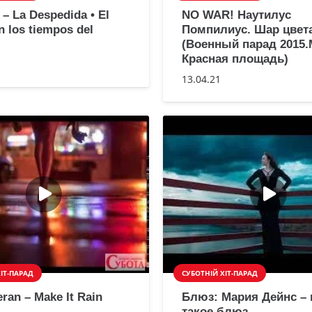
 – La Despedida • El
NO WAR! Наутилус
 los tiempos del
Помпилиус. Шар цвета
(Военный парад 2015.
Красная площадь)
13.04.21
ІТ-ПАРАД
СУБОТНІЙ ХІТ-ПАРАД
ran – Make It Rain
Блюз: Мария Дейнс – 
такое блюз