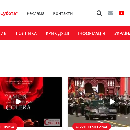
“Субота”
Реклама
Контакти
ЗИВ
ПОЛІТИКА
КРИК ДУШІ
ІНФОРМАЦІЯ
УКРАЇН
ІТ-ПАРАД
СУБОТНІЙ ХІТ-ПАРАД